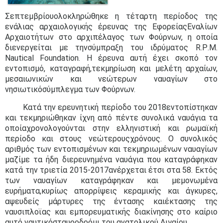
Σεπτεμβρίουολοκληρώθηκε η τέταρτη περίοδος της
ενάλιας αρχαιολογικής έρευνας της ΕφορείαςΕναλίων
Αρχαιοτήτων στο αρχιπέλαγος των Φούρνων, η οποία
διενεργείται με τηνσύμπραξη του ιδρύματος
R
.
P
.
M
.
Nautical
Foundation
. Η έρευνα αυτή έχει σκοπό τον
εντοπισμό, καταγραφή,τεκμηρίωση και μελέτη αρχαίων,
μεσαιωνικών και νεώτερων ναυαγίων στο
νησιωτικόσύμπλεγμα των Φούρνων.
Κατά την ερευνητική περίοδο του 2018εντοπίστηκαν
και τεκμηριώθηκαν ίχνη από πέντε συνολικά ναυάγια τα
οποίαχρονολογούνται στην ελληνιστική και ρωμαϊκή
περίοδο και στους νεώτερουςχρόνους. Ο συνολικός
αριθμός των εντοπισμένων και τεκμηριωμένων ναυαγίων
μαζίμε τα ήδη διερευνημένα ναυάγια που καταγράφηκαν
κατά την τριετία 2015-2017ανέρχεται έτσι στα 58. Εκτός
των ναυαγίων καταγράφηκαν και μεμονωμένα
ευρήματα,κυρίως απορρίψεις κεραμικής και άγκυρες,
αψευδείς μάρτυρες της έντασης καιέκτασης της
ναυσιπλοϊας και εμπορευματικής διακίνησης στο καίριο
αυτό ναυτικόσταυροδρόμι του ανατολικού Αιγαίου.