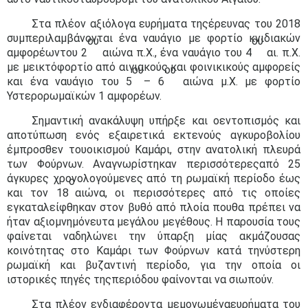
Στα πλέον αξιόλογα ευρήματα τηςέρευνας του 2018
συμπεριλαμβάνονται ένα ναυάγιο με φορτίο κνιδιακών
ου
ου
αμφορέωντου 2
αιώνα π.Χ., ένα ναυάγιο του 4
αι. π.Χ.
με μεικτόφορτίο από αιγιακούς και φοινικικούς αμφορείς
ου
ου
και ένα ναυάγιο του 5
– 6
αιώνα μ.Χ. με φορτίο
Υστερορωμαϊκών 1 αμφορέων.
Σημαντική ανακάλυψη υπήρξε και οεντοπισμός και
αποτύπωση ενός εξαιρετικά εκτενούς αγκυροβολίου
έμπροσθεν τουοικισμού Καμάρι, στην ανατολική πλευρά
των Φούρνων. Αναγνωρίστηκαν περισσότερεςαπό 25
άγκυρες χρονολογούμενες από τη ρωμαϊκή περίοδο έως
ο
και τον 18
αιώνα, οι περισσότερες από τις οποίες
εγκαταλείφθηκαν στον βυθό από πλοία πουθα πρέπει να
ήταν αξιομνημόνευτα μεγάλου μεγέθους. Η παρουσία τους
φαίνεται ναδηλώνει την ύπαρξη μίας ακμάζουσας
κοινότητας στο Καμάρι των Φούρνων κατά τηνύστερη
ρωμαϊκή και βυζαντινή περίοδο, για την οποία οι
ιστορικές πηγές τηςπεριόδου φαίνονται να σιωπούν.
Στα πλέον ενδιαφέροντα μεμονωμέναευρήματα του