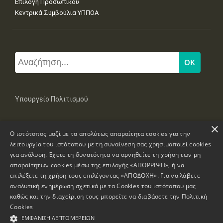
Επιλογή Προσωπικού
Κεντρικά Συμβούλια ΥΠΠΟΑ
Υπουργείο Πολιτισμού
×
Μπουμπουλίνας 20-22, 106 82 Αθήνα
Ο ιστότοπος μαζί με τα απολύτως απαραίτητα cookies για την
Τηλ: +30 2131322100, 2131322421
mail: grplk@culture.gr
λειτουργία του ιστότοπου με τη συναίνεση σας χρησιμοποιεί cookies
για ανάλυση. Έχετε τη δυνατότητα να αρνηθείτε τη χρήση των μη
απαραίτητων cookies μέσω της επιλογής «ΑΠΟΡΡΙΨΗ», ή να
επιλέξετε τη χρήση τους επιλέγοντας «ΑΠΟΔΟΧΗ». Για να λάβετε
αναλυτική ενημέρωση σχετικά με τα Cookies του ιστότοπου μας
καθώς και την διαχείριση τους μπορείτε να διαβάσετε την
Πολιτική
Πνευματικά Δικαιώματα © 1995-2026 Υπουργείο Πολιτισμού
Cookies
ΕΜΦΆΝΙΣΗ ΛΕΠΤΟΜΕΡΕΙΏΝ