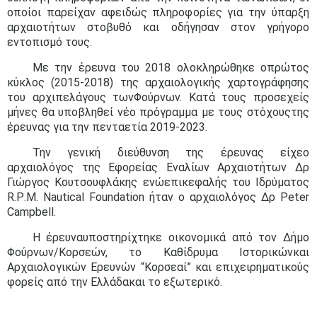
οποίοι παρείχαν αφειδώς πληροφορίες για την ύπαρξη
αρχαιοτήτων στοβυθό και οδήγησαν στον γρήγορο
εντοπισμό τους.
Με την έρευνα του 2018 ολοκληρώθηκε οπρώτος
κύκλος (2015-2018) της αρχαιολογικής χαρτογράφησης
του αρχιπελάγους τωνΦούρνων. Κατά τους προσεχείς
μήνες θα υποβληθεί νέο πρόγραμμα με τους στόχουςτης
έρευνας για την πενταετία 2019-2023.
Την γενική διεύθυνση της έρευνας είχεο
αρχαιολόγος της Εφορείας Εναλίων Αρχαιοτήτων Δρ
Γιώργος Κουτσουφλάκης ενώεπικεφαλής του Ιδρύματος
R
.
P
.
M
.
Nautical
Foundation
ήταν ο αρχαιολόγος Δρ
Peter
Campbell
.
Η έρευναυποστηρίχτηκε οικονομικά από τον Δήμο
Φούρνων/Κορσεών, το Καθίδρυμα Ιστορικώνκαι
Αρχαιολογικών Ερευνών “Κορσεαί” και επιχειρηματικούς
φορείς από την Ελλάδακαι το εξωτερικό.​