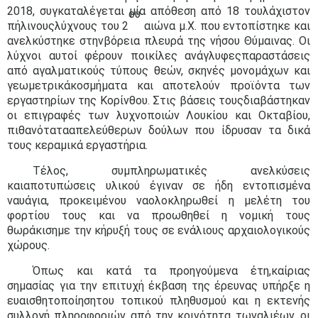
2018, συγκαταλέγεται μία απόθεση από 18 τουλάχιστον
ου
πήλινουςλύχνους του 2
αιώνα μ.Χ. που εντοπίστηκε και
ανελκύστηκε στηνβόρεια πλευρά της νήσου Θύμαινας. Οι
λύχνοι αυτοί φέρουν ποικίλες ανάγλυφεςπαραστάσεις
από αγαλματικούς τύπους θεών, σκηνές μονομάχων και
γεωμετρικάκοσμήματα και αποτελούν προϊόντα των
εργαστηρίων της Κορίνθου. Στις βάσεις τουςδιαβάστηκαν
οι επιγραφές των λυχνοποιών Λουκίου και Οκταβίου,
πιθανότατααπελεύθερων δούλων που ίδρυσαν τα δικά
τους κεραμικά εργαστήρια.
Τέλος, συμπληρωματικές ανελκύσεις
καιαποτυπώσεις υλικού έγιναν σε ήδη εντοπισμένα
ναυάγια, προκειμένου ναολοκληρωθεί η μελέτη του
φορτίου τους και να προωθηθεί η νομική τους
θωράκισημε την κήρυξή τους σε ενάλιους αρχαιολογικούς
χώρους.
Όπως και κατά τα προηγούμενα έτη,καίριας
σημασίας για την επιτυχή έκβαση της έρευνας υπήρξε η
ευαισθητοποίησητου τοπικού πληθυσμού και η εκτενής
συλλογή πληροφοριών από την κοινότητα τωναλιέων, οι