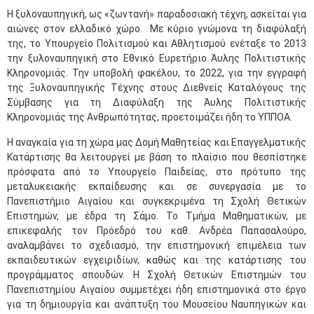
Η ξυλοναυπηγική, ως «ζωντανή» παραδοσιακή τέχνη, ασκείται για
αιώνες στον ελλαδικό χώρο. Με κύριο γνώμονα τη διαφύλαξή
της, το Υπουργείο Πολιτισμού και Αθλητισμού ενέταξε το 2013
την ξυλοναυπηγική στο Εθνικό Ευρετήριο Άυλης Πολιτιστικής
Κληρονομιάς. Την υποβολή φακέλου, το 2022, για την εγγραφή
της Ξυλοναυπηγικής Τέχνης στους Διεθνείς Καταλόγους της
Σύμβασης για τη Διαφύλαξη της Άυλης Πολιτιστικής
Κληρονομιάς της Ανθρωπότητας, προετοιμάζει ήδη το ΥΠΠΟΑ.
Η αναγκαία για τη χώρα μας Δομή Μαθητείας και Επαγγελματικής
Κατάρτισης θα λειτουργεί με βάση το πλαίσιο που θεσπίστηκε
πρόσφατα από το Υπουργείο Παιδείας, στο πρότυπο της
μεταλυκειακής εκπαίδευσης και σε συνεργασία με το
Πανεπιστήμιο Αιγαίου και συγκεκριμένα τη Σχολή Θετικών
Επιστημών, με έδρα τη Σάμο. Το Τμήμα Μαθηματικών, με
επικεφαλής τον Πρόεδρό του καθ. Ανδρέα Παπασαλούρο,
αναλαμβάνει το σχεδιασμό, την επιστημονική επιμέλεια των
εκπαιδευτικών εγχειριδίων, καθώς και της κατάρτισης του
προγράμματος σπουδών. Η Σχολή Θετικών Επιστημών του
Πανεπιστημίου Αιγαίου συμμετέχει ήδη επιστημονικά στο έργο
για τη δημιουργία και ανάπτυξη του Μουσείου Ναυπηγικών και