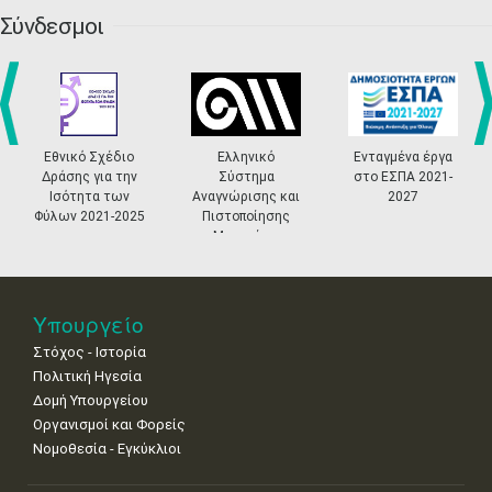
•
•
•
•
•
•
•
Σύνδεσμοι
4
5
6
7
8
9
10
•
•
•
•
•
•
•
11
12
13
14
15
16
17
•
•
•
•
•
•
•
prev
ne
Εθνικό Σχέδιο
Ελληνικό
Ενταγμένα έργα
18
19
20
21
22
23
24
Δράσης για την
Σύστημα
στο ΕΣΠΑ 2021-
•
•
•
•
•
•
•
Ισότητα των
Αναγνώρισης και
2027
Φύλων 2021-2025
Πιστοποίησης
25
26
27
28
29
30
31
Μουσείων
•
•
•
•
•
•
•
Νοε
1
2
3
4
5
6
7
•
•
•
•
•
•
•
Υπουργείο
Στόχος - Ιστορία
8
9
10
11
12
13
14
•
•
•
•
•
•
•
Πολιτική Ηγεσία
Δομή Υπουργείου
15
16
17
18
19
20
21
Οργανισμοί και Φορείς
•
•
•
•
•
•
•
Νομοθεσία - Εγκύκλιοι
22
23
24
25
26
27
28