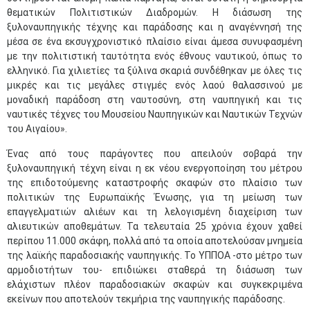
θεματικών Πολιτιστικών Διαδρομών. Η διάσωση της
ξυλοναυπηγικής τέχνης και παράδοσης και η αναγέννησή της
μέσα σε ένα εκσυγχρονιστικό πλαίσιο είναι άμεσα συνυφασμένη
με την πολιτιστική ταυτότητα ενός έθνους ναυτικού, όπως το
ελληνικό. Για χιλιετίες τα ξύλινα σκαριά συνδέθηκαν με όλες τις
μικρές και τις μεγάλες στιγμές ενός λαού θαλασσινού με
μοναδική παράδοση στη ναυτοσύνη, στη ναυπηγική και τις
ναυτικές τέχνες του Μουσείου Ναυπηγικών και Ναυτικών Τεχνών
του Αιγαίου».
Ένας από τους παράγοντες που απειλούν σοβαρά την
ξυλοναυπηγική τέχνη είναι η εκ νέου ενεργοποίηση του μέτρου
της επιδοτούμενης καταστροφής σκαφών στο πλαίσιο των
πολιτικών της Ευρωπαϊκής Ένωσης, για τη μείωση των
επαγγελματιών αλιέων και τη λελογισμένη διαχείριση των
αλιευτικών αποθεμάτων. Τα τελευταία 25 χρόνια έχουν χαθεί
περίπου 11.000 σκάφη, πολλά από τα οποία αποτελούσαν μνημεία
της λαϊκής παραδοσιακής ναυπηγικής. Το ΥΠΠΟΑ -στο μέτρο των
αρμοδιοτήτων του- επιδιώκει σταθερά τη διάσωση των
ελάχιστων πλέον παραδοσιακών σκαφών και συγκεκριμένα
εκείνων που αποτελούν τεκμήρια της ναυπηγικής παράδοσης.