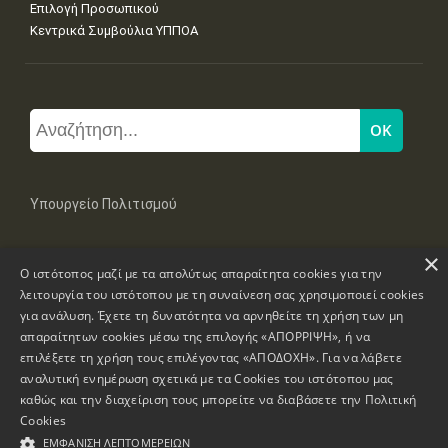
Επιλογή Προσωπικού
Κεντρικά Συμβούλια ΥΠΠΟΑ
Υπουργείο Πολιτισμού
×
Μπουμπουλίνας 20-22, 106 82 Αθήνα
Ο ιστότοπος μαζί με τα απολύτως απαραίτητα cookies για την
Τηλ: +30 2131322100, 2131322421
mail: grplk@culture.gr
λειτουργία του ιστότοπου με τη συναίνεση σας χρησιμοποιεί cookies
για ανάλυση. Έχετε τη δυνατότητα να αρνηθείτε τη χρήση των μη
απαραίτητων cookies μέσω της επιλογής «ΑΠΟΡΡΙΨΗ», ή να
επιλέξετε τη χρήση τους επιλέγοντας «ΑΠΟΔΟΧΗ». Για να λάβετε
αναλυτική ενημέρωση σχετικά με τα Cookies του ιστότοπου μας
καθώς και την διαχείριση τους μπορείτε να διαβάσετε την
Πολιτική
Πνευματικά Δικαιώματα © 1995-2026 Υπουργείο Πολιτισμού
Cookies
ΕΜΦΆΝΙΣΗ ΛΕΠΤΟΜΕΡΕΙΏΝ