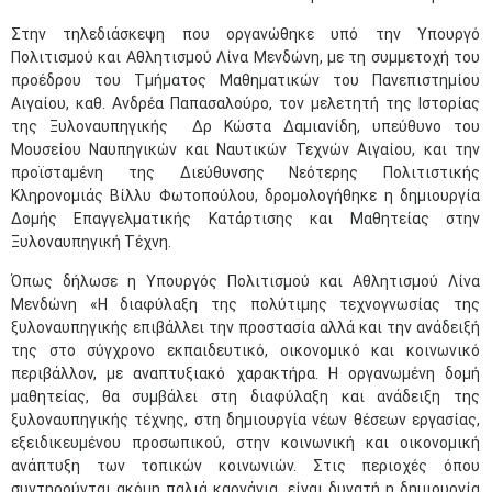
Στην τηλεδιάσκεψη που οργανώθηκε υπό την Υπουργό
Πολιτισμού και Αθλητισμού Λίνα Μενδώνη, με τη συμμετοχή του
προέδρου του Τμήματος Μαθηματικών του Πανεπιστημίου
Αιγαίου, καθ. Ανδρέα Παπασαλούρο, τον μελετητή της Ιστορίας
της Ξυλοναυπηγικής Δρ Κώστα Δαμιανίδη, υπεύθυνο του
Μουσείου Ναυπηγικών και Ναυτικών Τεχνών Αιγαίου, και την
προϊσταμένη της Διεύθυνσης Νεότερης Πολιτιστικής
Κληρονομιάς Βίλλυ Φωτοπούλου, δρομολογήθηκε η δημιουργία
Δομής Επαγγελματικής Κατάρτισης και Μαθητείας στην
Ξυλοναυπηγική Τέχνη.
Όπως δήλωσε η Υπουργός Πολιτισμού και Αθλητισμού Λίνα
Μενδώνη «Η διαφύλαξη της πολύτιμης τεχνογνωσίας της
ξυλοναυπηγικής επιβάλλει την προστασία αλλά και την ανάδειξή
της στο σύγχρονο εκπαιδευτικό, οικονομικό και κοινωνικό
περιβάλλον, με αναπτυξιακό χαρακτήρα. Η οργανωμένη δομή
μαθητείας, θα συμβάλει στη διαφύλαξη και ανάδειξη της
ξυλοναυπηγικής τέχνης, στη δημιουργία νέων θέσεων εργασίας,
εξειδικευμένου προσωπικού, στην κοινωνική και οικονομική
ανάπτυξη των τοπικών κοινωνιών. Στις περιοχές όπου
συντηρούνται ακόμη παλιά καρνάγια, είναι δυνατή η δημιουργία