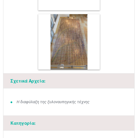
Σχετικά Αρχεία:
Η διαφύλαξη της ξυλοναυπηγικής τέχνης
Ιουν
1
2
3
4
5
6
•
•
•
•
•
•
Κατηγορία:
7
8
9
10
11
12
13