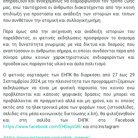
επηρεάζουν και ενδεχομένως να διαμορφώνουν τον τρόπο ζωής
μας, ενώ ταυτόχρονα οι άνθρωποι διακατέχονται από την κοινή
επιδίωξη για προστασία και ανάδειξη των ιστοριών και τόπων
που συνθέτουν την ατομική και συλλογική μνήμη.
Πέρα όμως από την ανίχνευση και ανάδειξη ιστοριών του
παρελθόντος, οι φετινές εκδηλώσεις προσφέρουν το έναυσμα
και τη δυνατότητα γνωριμίας με νέα δίκτυα και δεσμούς που
αναπτύσσουν οι άνθρωποι σήμερα, οι οποίοι συνδέονται πέρα από
σύνορα μέσω κοινών χαρακτηριστικών, ενδιαφερόντων και
προσδοκιών, παράγοντας υλικό και άυλο πολιτισμό.
Ο φετινός εορτασμός των ΕΗΠΚ θα διαρκέσει από 27 έως 29
Σεπτεμβρίου 2024, με την πλειονότητα των προγραμματιζόμενων
εκδηλώσεων να είναι με φυσική παρουσία του κοινού ενώ
προβλέπονται και κάποιες ψηφιακές δράσεις που μπορεί να
προβάλλονται σε πραγματικό αλλά και μη χρόνο, και οι οποίες
εκτός από τα ηλεκτρονικά μέσα των φορέων τους (ιστοσελίδες,
σελίδες στα μέσα κοινωνικής δικτύωσης κ.λπ), θα φιλοξενηθούν
και στη σελίδα των ΕΗΠΚ στο Facebook
https://www.facebook.com/EHDaysGR/
και στο Instagram
https://www.instagram.com/ehpk_greece/
.