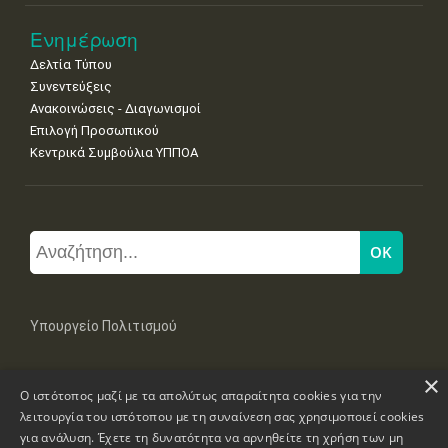
Ενημέρωση
Δελτία Τύπου
Συνεντεύξεις
Ανακοινώσεις - Διαγωνισμοί
Επιλογή Προσωπικού
Κεντρικά Συμβούλια ΥΠΠΟΑ
Υπουργείο Πολιτισμού
×
Μπουμπουλίνας 20-22, 106 82 Αθήνα
Ο ιστότοπος μαζί με τα απολύτως απαραίτητα cookies για την
Τηλ: +30 2131322100, 2131322421
mail: grplk@culture.gr
λειτουργία του ιστότοπου με τη συναίνεση σας χρησιμοποιεί cookies
για ανάλυση. Έχετε τη δυνατότητα να αρνηθείτε τη χρήση των μη