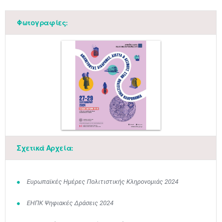
Φωτογραφίες:
Μαϊ
1
2
•
•
Σχετικά Αρχεία:
3
4
5
6
7
8
9
•
•
•
•
•
•
•
Ευρωπαϊκές Ημέρες Πολιτιστικής Κληρονομιάς 2024
10
11
12
13
14
15
16
•
•
•
•
•
•
•
ΕΗΠΚ Ψηφιακές Δράσεις 2024
17
18
19
20
21
22
23