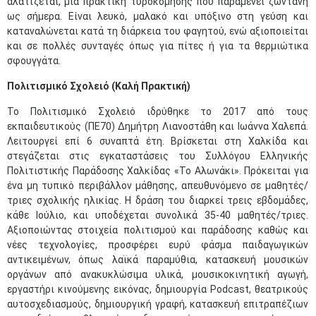
αλατίζεται, μία πρακτική τυροκόμησης που παραμένει ζωντανή
ως σήμερα. Είναι λευκό, μαλακό και υπόξινο στη γεύση και
καταναλώνεται κατά τη διάρκεια του φαγητού, ενώ αξιοποιείται
και σε πολλές συνταγές όπως για πίτες ή για τα θερμιώτικα
σφουγγάτα.
Πολιτισμικό Σχολειό (Καλή Πρακτική)
Το Πολιτισμικό Σχολειό ιδρύθηκε το 2017 από τους
εκπαιδευτικούς (ΠΕ70) Δημήτρη Λιανοστάθη και Ιωάννα Χαλεπά.
Λειτουργεί επί 6 συναπτά έτη. Βρίσκεται στη Χαλκίδα και
στεγάζεται στις εγκαταστάσεις του Συλλόγου Ελληνικής
Πολιτιστικής Παράδοσης Χαλκίδας «Το Αλωνάκι». Πρόκειται για
ένα μη τυπικό περιβάλλον μάθησης, απευθυνόμενο σε μαθητές/
τριες σχολικής ηλικίας. Η δράση του διαρκεί τρεις εβδομάδες,
κάθε Ιούλιο, και υποδέχεται συνολικά 35-40 μαθητές/τριες.
Αξιοποιώντας στοιχεία πολιτισμού και παράδοσης καθώς και
νέες τεχνολογίες, προσφέρει ευρύ φάσμα παιδαγωγικών
αντικειμένων, όπως λαϊκά παραμύθια, κατασκευή μουσικών
οργάνων από ανακυκλώσιμα υλικά, μουσικοκινητική αγωγή,
εργαστήρι κινούμενης εικόνας, δημιουργία Podcast, θεατρικούς
αυτοσχεδιασμούς, δημιουργική γραφή, κατασκευή επιτραπέζιων