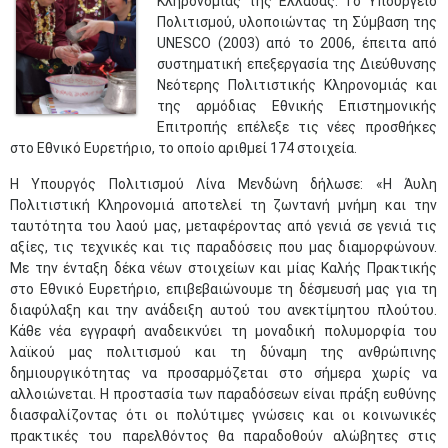
Κληρονομιάς της Ελλάδας. Το Υπουργείο
Πολιτισμού, υλοποιώντας τη Σύμβαση της
UNESCO (2003) από το 2006, έπειτα από
συστηματική επεξεργασία της Διεύθυνσης
Νεότερης Πολιτιστικής Κληρονομιάς και
της αρμόδιας Εθνικής Επιστημονικής
Επιτροπής επέλεξε τις νέες προσθήκες
στο Εθνικό Ευρετήριο, το οποίο αριθμεί 174 στοιχεία.
Η Υπουργός Πολιτισμού Λίνα Μενδώνη δήλωσε: «Η Άυλη
Πολιτιστική Κληρονομιά αποτελεί τη ζωντανή μνήμη και την
ταυτότητα του λαού μας, μεταφέροντας από γενιά σε γενιά τις
αξίες, τις τεχνικές και τις παραδόσεις που μας διαμορφώνουν.
Με την ένταξη δέκα νέων στοιχείων και μίας Καλής Πρακτικής
στο Εθνικό Ευρετήριο, επιβεβαιώνουμε τη δέσμευσή μας για τη
διαφύλαξη και την ανάδειξη αυτού του ανεκτίμητου πλούτου.
Κάθε νέα εγγραφή αναδεικνύει τη μοναδική πολυμορφία του
λαϊκού μας πολιτισμού και τη δύναμη της ανθρώπινης
δημιουργικότητας να προσαρμόζεται στο σήμερα χωρίς να
αλλοιώνεται. Η προστασία των παραδόσεων είναι πράξη ευθύνης
διασφαλίζοντας ότι οι πολύτιμες γνώσεις και οι κοινωνικές
πρακτικές του παρελθόντος θα παραδοθούν αλώβητες στις