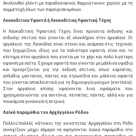
Ακολουθεί γλέντι µε παραδοσιακούς θερμιώτικους χορούς µε τη
συμμετοχή όλων των παρευρισκομένων.
Λευκαδίτικα Υφαντά ή Λευκαδίτικη Υφαντική Τέχνη
Η Λευκαδίτικη Υφαντική Τέχνη δίνει προϊόντα ένδυσης και
ένδυσης σπιτιού που γίνονται εξ ολοκλήρου στον αργαλειό. Οι
αργαλειοί της Λευκάδας είναι στενοί και ανάμεσα στις τεχνικές
που ξεχωρίζουν, ιδίως για τα παλιότερα υφαντά, είναι και το
κέντημα στον αργαλειό που γίνεται με το χέρι και πολύ λιγότερη
ύφανση με σαΐτα. Έχουμε υφαντά που γίνονται με μάλλινα υφάδια
και προορίζονται για την ένδυση σπιτιού, όπως καρπέτες,
απλάδια, μαντανίες, πάντες και στρωσίδια και μάλλινα υφαντά
που γίνονται αποκλειστικά για τη δημιουργία ρούχων (κοντέσια).
Στον αργαλειό επίσης υφαίνονται λινά υφάσματα που
χρησιμοποιούνται για σεντόνια, πετσέτες, πάντες, αλλά και για
πουκάμισα γυναικεία ή αντρικά.
Λαϊκά παραμύθια του Αρχάγγελου Ρόδου
Πολλοί/πολλές κάτοικοι της κοινότητας Αρχαγγέλου στη Ρόδο
συνεχίζουν μέχρι σήμερα να αφηγούνται λαϊκά παραμύθια στο