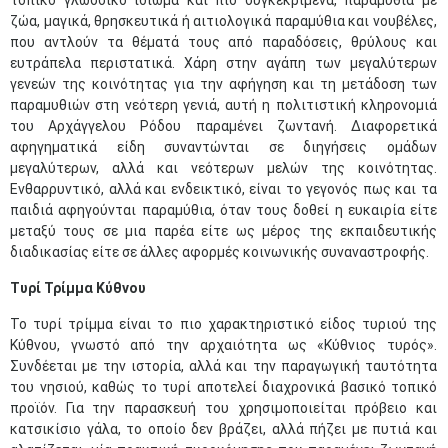
τοπικό γλωσσικό ιδίωμα και πιο συγκεκριμένα, παραμύθια µε
ζώα, μαγικά, θρησκευτικά ή αιτιολογικά παραμύθια και νουβέλες,
που αντλούν τα θέματά τους από παραδόσεις, θρύλους και
ευτράπελα περιστατικά. Χάρη στην αγάπη των μεγαλύτερων
γενεών της κοινότητας για την αφήγηση και τη μετάδοση των
παραμυθιών στη νεότερη γενιά, αυτή η πολιτιστική κληρονομιά
του Αρχάγγελου Ρόδου παραμένει ζωντανή. Διαφορετικά
αφηγηματικά είδη συναντώνται σε διηγήσεις ομάδων
μεγαλύτερων, αλλά και νεότερων µελών της κοινότητας.
Ενθαρρυντικό, αλλά και ενδεικτικό, είναι το γεγονός πως και τα
παιδιά αφηγούνται παραμύθια, όταν τους δοθεί η ευκαιρία είτε
μεταξύ τους σε μια παρέα είτε ως μέρος της εκπαιδευτικής
διαδικασίας είτε σε άλλες αφορμές κοινωνικής συναναστροφής.
Τυρί Τρίμμα Κύθνου
Το τυρί τρίμμα είναι το πιο χαρακτηριστικό είδος τυριού της
Κύθνου, γνωστό από την αρχαιότητα ως «Κύθνιος τυρός».
Συνδέεται με την ιστορία, αλλά και την παραγωγική ταυτότητα
του νησιού, καθώς το τυρί αποτελεί διαχρονικά βασικό τοπικό
προϊόν. Για την παρασκευή του χρησιμοποιείται πρόβειο και
κατσικίσιο γάλα, το οποίο δεν βράζει, αλλά πήζει με πυτιά και