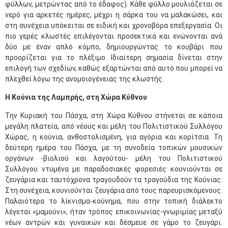
φύλλων, μετρώντας από το έδαφος). Κάθε φύλλο μουλιάζεται σε
νερό για αρκετές ημέρες, μέχρι η σάρκα του να μαλακώσει, και
στη συνέχεια υπόκειται σε ειδική και χρονοβόρα επεξεργασία. Οι
πιο γερές κλωστές επιλέγονται προσεκτικά και ενώνονται ανά
δύο με έναν απλό κόμπο, δημιουργώντας το κουβάρι που
προορίζεται για το πλέξιμο. Ιδιαίτερη σημασία δίνεται στην
επιλογή των σχεδίων, καθώς εξαρτώνται από αυτό που μπορεί να
πλεχθεί λόγω της ανομοιογένειας της κλωστής.
Η Κούνια της Λαμπρής, στη Χώρα Κύθνου
Την Κυριακή του Πάσχα, στη Χώρα Κύθνου στήνεται σε κάποια
μεγάλη πλατεία, από νέους και µέλη του Πολιτιστικού Συλλόγου
Χώρας, η κούνια, ανθοστολισμένη, για αγόρια και κορίτσια. Τη
δεύτερη ημέρα του Πάσχα, µε τη συνοδεία τοπικών μουσικών
οργάνων -βιολιού και λαγούτου- µέλη του Πολιτιστικού
Συλλόγου ντυμένα µε παραδοσιακές φορεσιές κουνιούνται σε
ζευγάρια και ταυτόχρονα τραγουδούν τα τραγούδια της Κούνιας.
Στη συνέχεια, κουνιούνται ζευγάρια από τους παρευρισκόμενους.
Παλαιότερα το λίκνισμα-κούνημα, που στην τοπική διάλεκτο
λέγεται «μαμούνι», ήταν τρόπος επικοινωνίας-γνωριμίας μεταξύ
νέων αντρών και γυναικών και δέσμευε σε γάμο το ζευγάρι.