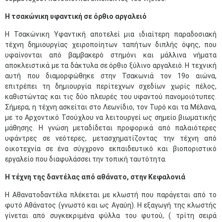
Η τσακώνικη υφαντική σε όρθιο αργαλειό
Η Τσακώνικη Υφαντική αποτελεί μια ιδιαίτερη παραδοσιακή
τέχνη δημιουργίας χειροποίητων ταπήτων διπλής όψης, που
υφαίνονται από βαμβακερό στημόνι και μάλλινα νήματα
αποκλειστικά με τα δάκτυλα σε όρθιο ξύλινο αργαλειό. Η τεχνική
αυτή που διαμορφώθηκε στην Τσακωνιά τον 19ο αιώνα,
επιτρέπει τη δημιουργία περίτεχνων σχεδίων χωρίς πέλος,
καθιστώντας και τις δύο πλευρές του υφαντού πανομοιότυπες.
Σήμερα, η τέχνη ασκείται στο Λεωνίδιο, τον Τυρό και τα Μέλανα,
με το Αρχοντικό Τσούχλου να λειτουργεί ως σημείο βιωματικής
μάθησης. Η γνώση μεταδίδεται προφορικά από παλαιότερες
υφάντρες σε νεότερες, μετασχηματίζοντας την τέχνη από
οικοτεχνία σε ένα σύγχρονο εκπαιδευτικό και βιοποριστικό
εργαλείο που διαφυλάσσει την τοπική ταυτότητα.
Η τέχνη της δαντέλας από αθάνατο, στην Κεφαλονιά
Η Αθανατοδαντέλα πλέκεται με κλωστή που παράγεται από το
φυτό Αθάνατος (γνωστό και ως Αγαύη). Η εξαγωγή της κλωστής
γίνεται από συγκεκριμένα φύλλα του φυτού, ( τρίτη σειρά