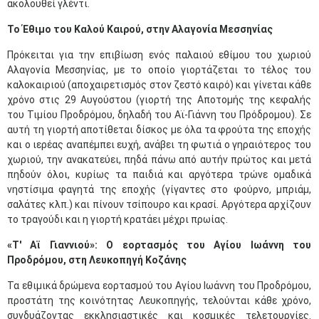
ακολουθεί γλέντι.
Το Έθιμο του Καλού Καιρού, στην Αλαγονία Μεσσηνίας
Πρόκειται για την επιβίωση ενός παλαιού εθίμου του χωριού
Αλαγονία Μεσσηνίας, με το οποίο γιορτάζεται το τέλος του
καλοκαιριού (αποχαιρετισμός στον ζεστό καιρό) και γίνεται κάθε
χρόνο στις 29 Αυγούστου (γιορτή της Αποτομής της κεφαλής
του Τιμίου Προδρόμου, δηλαδή του Αϊ-Γιάννη του Πρόδρομου). Σε
αυτή τη γιορτή αποτίθεται δίσκος με όλα τα φρούτα της εποχής
και ο ιερέας αναπέμπει ευχή, ανάβει τη φωτιά ο γηραιότερος του
χωριού, την ανακατεύει, πηδά πάνω από αυτήν πρώτος και μετά
πηδούν όλοι, κυρίως τα παιδιά και αργότερα τρώνε ομαδικά
νηστίσιμα φαγητά της εποχής (γίγαντες στο φούρνο, μπριάμ,
σαλάτες κλπ.) και πίνουν τσίπουρο και κρασί. Αργότερα αρχίζουν
το τραγούδι και η γιορτή κρατάει μέχρι πρωίας.
«Τ' Αϊ Γιαννιού»: Ο εορτασμός του Αγίου Ιωάννη του
Προδρόμου, στη Λευκοπηγή Κοζάνης
Τα εθιμικά δρώμενα εορτασμού του Αγίου Ιωάννη του Προδρόμου,
προστάτη της κοινότητας Λευκοπηγής, τελούνται κάθε χρόνο,
συνδυάζοντας εκκλησιαστικές και κοσμικές τελετουργίες.