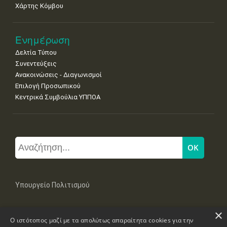
Χάρτης Κόμβου
Ενημέρωση
Δελτία Τύπου
Συνεντεύξεις
Ανακοινώσεις - Διαγωνισμοί
Επιλογή Προσωπικού
Κεντρικά Συμβούλια ΥΠΠΟΑ
Υπουργείο Πολιτισμού
×
Μπουμπουλίνας 20-22, 106 82 Αθήνα
Ο ιστότοπος μαζί με τα απολύτως απαραίτητα cookies για την
Τηλ: +30 2131322100, 2131322421