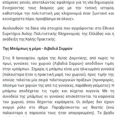
επόμενες γενιές, αποτελώντας εφαλτήριο για τη νέα δημιουργία.
Ενισχύοντας τους δεσμούς μας με την τοπική ιστορία,
καθιστούμε την πολιτιστική μας κληρονομιά έναν ζωντανό και
κοινόχρηστο πόρο, προσβάσιμο σε όλους».
Ακολουθούν τα δέκα νέα στοιχεία που εγγράφονται στο Εθνικό
Ευρετήριο Άυλης Πολιτιστικής Κληρονομιάς της Ελλάδας και η
ανάδειξη της Καλής Πρακτικής.
Της Μπάμπως η μέρα - Λιβαδιά Σερρών
Στις 8 Ιανουαρίου, ημέρα της Αγίας Δομινίκης, από νωρίς το
πρωί, γυναίκες του χωριού (Λιβαδιά Σερρών) αποδίδουν τιμές
στην «μπάμπω». Σήμερα, η μπάμπω είναι μια ηλικιωμένη γυναίκα
(παλαιότερα ήταν η πρακτική μαμή του χωριού), προς τιμήν της
οποίας τελείται μία σειρά τελετουργικών πράξεων (προσφορές,
πλύσιμο των χεριών της από τις γυναίκες, παράθεση γεύματος). Η
μπάμπω αποδέχεται τις τιμές και εύχεται ευγονία. Με τη
συνοδεία της μπάμπως οι γυναίκες επισκέπτονται τα καφενεία
του χωριού, όπου δέχονται κεράσματα. Οι άνδρες δεν έχουν
ενεργό ρόλο στο έθιμο. Παραβρίσκονται ως θεατές (ενώ
παλαιότερα η παρουσία τους ήταν απαγορευμένη). Το βράδυ