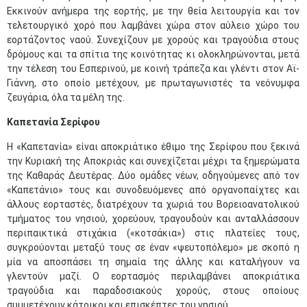
Εκκινούν ανήμερα της εορτής, με την θεία λειτουργία και τον
τελετουργικό χορό που λαμβάνει χώρα στον αύλειο χώρο του
εορτάζοντος ναού. Συνεχίζουν με χορούς και τραγούδια στους
δρόμους και τα σπίτια της κοινότητας κι ολοκληρώνονται, μετά
την τέλεση του Εσπερινού, με κοινή τράπεζα και γλέντι στον Αϊ-
Γιάννη, στο οποίο μετέχουν, με πρωταγωνιστές τα νεόνυμφα
ζευγάρια, όλα τα μέλη της.
Καπετανία Σερίφου
Η «Καπετανία» είναι αποκριάτικο έθιμο της Σερίφου που ξεκινά
την Κυριακή της Αποκριάς και συνεχίζεται μέχρι τα ξημερώματα
της Καθαράς Δευτέρας. Δύο ομάδες νέων, οδηγούμενες από τον
«Καπετάνιο» τους και συνοδευόμενες από οργανοπαίχτες και
άλλους εορταστές, διατρέχουν τα χωριά του Βορειοανατολικού
τμήματος του νησιού, χορεύουν, τραγουδούν και ανταλλάσσουν
περιπαικτικά στιχάκια («κοτσάκια») στις πλατείες τους,
συγκρούονται μεταξύ τους σε έναν «ψευτοπόλεμο» με σκοπό η
μία να αποσπάσει τη σημαία της άλλης και καταλήγουν να
γλεντούν μαζί. Ο εορτασμός περιλαμβάνει αποκριάτικα
τραγούδια και παραδοσιακούς χορούς, στους οποίους
συμμετέχουν κάτοικοι και επισκέπτες του νησιού.