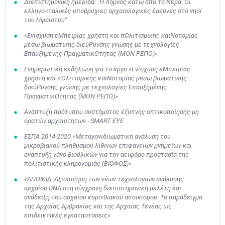
Διεπιστημονική ημερίδα: "Η Λήμνος κάτω από τα Νερά. Οι
ελληνο-ιταλικές υποβρύχιες αρχαιολογικές έρευνες στο νησί
του Ηφαίστου"
«Ενίσχυση εΜπειρίας χρήστη και πΟλιτισμικής καιΝοτομίας
μέσω βιωματικής διεύΡυνσης γνώσης με τεχνολογίες
Επαυξημένης ΠραγματικΟτητας (ΜΟΝ ΡΕΠΟ)»
Ενημερωτική εκδήλωση για το έργο «Ενίσχυση εΜπειρίας
χρήστη και πΟλιτισμικής καιΝοτομίας μέσω βιωματικής
διεύΡυνσης γνώσης με τεχνολογίες Επαυξημένης
ΠραγματικΟτητας (ΜΟΝ ΡΕΠΟ)»
Ανάπτυξη πρότυπου συστήματος έξυπνης οπτικοποίησης μη
ορατών αρχαιοτήτων - SMART EYE
Μαϊ
1
2
•
•
ΕΣΠΑ 2014-2020 «Μεταγονιδιωματική ανάλυση του
μικροβιακού πληθυσμού λίθινων επιφανειών μνημείων και
3
4
5
6
7
8
9
ανάπτυξη νάνο-βιοϋλικών για την αειφόρο προστασία της
•
•
•
•
•
•
•
πολιτιστικής κληρονομιάς (ΒΙΟΦΟΣ)»
10
11
12
13
14
15
16
«ΑΠΟΙΚΙΑ: Αξιοποίηση των νέων τεχνολογιών ανάλυσης
•
•
•
•
•
•
•
αρχαίου DNA στη σύγχρονη διεπιστημονική μελέτη και
ανάδειξη του αρχαίου κορινθιακού αποικισμού. Το παράδειγμα
17
18
19
20
21
22
23
της Αρχαίας Αμβρακίας και της Αρχαίας Τενέας ως
•
•
•
•
•
•
•
•
•
•
•
•
•
επιδεικτικές εγκαταστάσεις»