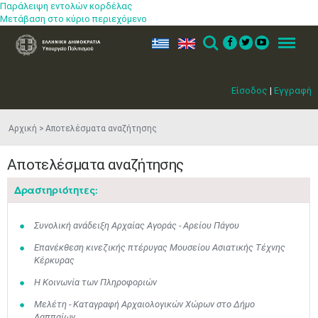
Παράλειψη εντολών κορδέλας
Μετάβαση στο κύριο περιεχόμενο
ελ
en
Search
Menu
Είσοδος
|
Εγγραφή
Αρχική
Αποτελέσματα αναζήτησης
Αποτελέσματα αναζήτησης
Δραστηριότητες:
Συνολική ανάδειξη Αρχαίας Αγοράς - Αρείου Πάγου
Επανέκθεση κινεζικής πτέρυγας Μουσείου Ασιατικής Τέχνης
Κέρκυρας
Η Κοινωνία των Πληροφοριών
Μελέτη - Καταγραφή Αρχαιολογικών Χώρων στο Δήμο
Λαππαίων