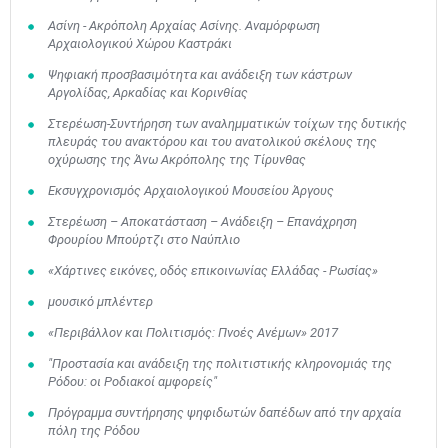
Ασίνη - Ακρόπολη Αρχαίας Ασίνης. Αναμόρφωση
Αρχαιολογικού Χώρου Καστράκι
Ψηφιακή προσβασιμότητα και ανάδειξη των κάστρων
Αργολίδας, Αρκαδίας και Κορινθίας
Στερέωση-Συντήρηση των αναλημματικών τοίχων της δυτικής
πλευράς του ανακτόρου και του ανατολικού σκέλους της
οχύρωσης της Άνω Ακρόπολης της Τίρυνθας
Εκσυγχρονισμός Αρχαιολογικού Μουσείου Άργους
Στερέωση – Αποκατάσταση – Ανάδειξη – Επανάχρηση
Φρουρίου Μπούρτζι στο Ναύπλιο
«Χάρτινες εικόνες, οδός επικοινωνίας Ελλάδας - Ρωσίας»
μουσικό μπλέντερ
«Περιβάλλον και Πολιτισμός: Πνοές Ανέμων» 2017
"Προστασία και ανάδειξη της πολιτιστικής κληρονομιάς της
Ρόδου: οι Ροδιακοί αμφορείς"
Πρόγραμμα συντήρησης ψηφιδωτών δαπέδων από την αρχαία
πόλη της Ρόδου