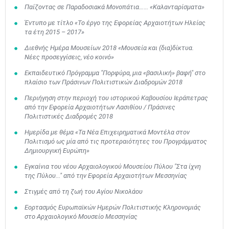
Παίζοντας σε Παραδοσιακά Μονοπάτια…... «Καλανταρίσματα»
Έντυπο με τίτλο «Το έργο της Εφορείας Αρχαιοτήτων Ηλείας
τα έτη 2015 – 2017»
Διεθνής Ημέρα Μουσείων 2018 «Μουσεία και (δια)δίκτυα.
Νέες προσεγγίσεις, νέο κοινό»
Εκπαιδευτικό Πρόγραμμα "Πορφύρα, μια «βασιλική» βαφή" στο
πλαίσιο των Πράσινων Πολιτιστικών Διαδρομών 2018
Περιήγηση στην περιοχή του ιστορικού Καβουσίου Ιεράπετρας
από την Εφορεία Αρχαιοτήτων Λασιθίου / Πράσινες
Πολιτιστικές Διαδρομές 2018
Hμερίδα με θέμα «Τα Νέα Επιχειρηματικά Μοντέλα στον
Πολιτισμό ως μία από τις προτεραιότητες του Προγράμματος
Δημιουργική Ευρώπη»
Εγκαίνια του νέου Αρχαιολογικού Μουσείου Πύλου "Στα ίχνη
της Πύλου..." από την Εφορεία Αρχαιοτήτων Μεσσηνίας
Στιγμές από τη ζωή του Αγίου Νικολάου
Εορτασμός Ευρωπαϊκών Ημερών Πολιτιστικής Κληρονομιάς
στο Αρχαιολογικό Μουσείο Μεσσηνίας