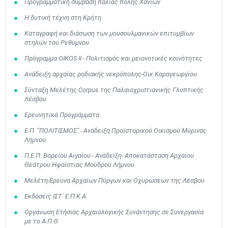
Προγραμματική σύμβαση παλιάς πόλης Χανίων
Η δυτική τέχνη στη Κρήτη
Καταγραφή και διάσωση των μουσουλμανικών επιτυμβίων
στηλών του Ρεθύμνου
Πρόγραμμα ΟΙΚΟS II - Πολιτισμός και μειονοτικές κοινότητες
Ανάδειξη αρχαίας ροδιακής νεκρόπολης-Οικ.Καραγεωργίου
Σύνταξη Μελέτης Corpus της Παλαιοχριστιανικής Γλυπτικής
Λέσβου
Ερευνητικά Προγράμματα
Ε.Π. "ΠΟΛΙΤΙΣΜΟΣ" - Ανάδειξη Προϊστορικού Οικισμού Μύρινας
Λήμνου
Π.Ε.Π. Βορείου Αιγαίου - Ανάδειξη- Αποκατάσταση Αρχαίου
Θεάτρου Ηφαίστιας Μούδρου Λήμνου
Μελέτη-Ερευνα Αρχαίων Πύργων και Οχυρώσεων της Λέσβου
Εκδόσεις ΙΣΤ΄ Ε.Π.Κ.Α.
Οργάνωση Ετήσιας Αρχαιολογικής Συνάντησης σε Συνεργασία
με το Α.Π.Θ.