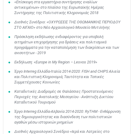
«Επίσκεψη στα εργαστήρια συντήρησης εναλίων
αντικειμένων» στο πλαίσιο της Ευρωπαϊκής Ημέρας
Συντήρησης της Πολιτιστικής Κληρονομιάς 2018
Διεθνές Συνέδριο: «ΟΧΥΡΩΣΕΙΣ ΤΗΣ ΟΘΩΜΑΝΙΚΗΣ ΠΕΡΙΟΔΟΥ
ΣΤΟ ΑΙΓΑΙΟ» στο Νέο Αρχαιολογικό Μουσείο Μυτιλήνης
Πρόσκληση εκδήλωσης ενδιαφέροντος για υποβολή
αιτημάτων επιχορήγησης για δράσεις και πολιτισμικά
προγράμματα για την καταπολέμηση των διακρίσεων και των
ανισοτήτων - 2019
Εκδήλωση: «Europe in My Region – Lesvos 2019»
Έργο Interreg Ελλάδα-Ιταλία 2014-2020: FISH and CHIPS Αλιεία
και Πολιτιστική Κληρονομιά, Ταυτότητα και Τοπικές
Συμμετέχουσες Κοινωνίες
Καταδυτικές Διαδρομές σε Θαλάσσιες Προστατευόμενες
Περιοχές της Ανατολικής Μεσογείου - Ανάπτυξη Δικτύου
Καταδυτικού Τουρισμού
Έργο Interreg Ελλάδα-Αλβανία 2014-2020: RyTHM - Ενθάρρυνση
της δημιουργικότητας και διασύνδεση των πολιτιστικών
αγαθών μέσω ιστορικών μνημείων
Διεθνές Αρχαιολογικό Συνέδριο «Ιερά και Λατρείες στο