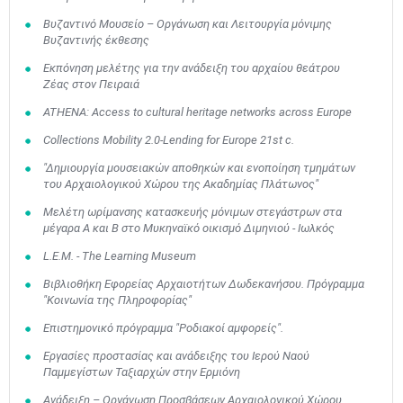
Βυζαντινό Μουσείο – Οργάνωση και Λειτουργία μόνιμης
Βυζαντινής έκθεσης
Εκπόνηση μελέτης για την ανάδειξη του αρχαίου θεάτρου
Ζέας στον Πειραιά
ATHENA: Access to cultural heritage networks across Europe
Collections Mobility 2.0-Lending for Europe 21st c.
"Δημιουργία μουσειακών αποθηκών και ενοποίηση τμημάτων
του Αρχαιολογικού Χώρου της Ακαδημίας Πλάτωνος"
Μελέτη ωρίμανσης κατασκευής μόνιμων στεγάστρων στα
μέγαρα Α και Β στο Μυκηναϊκό οικισμό Διμηνιού - Ιωλκός
L.Ε.Μ. - Τhe Learning Museum
Βιβλιοθήκη Εφορείας Αρχαιοτήτων Δωδεκανήσου. Πρόγραμμα
"Κοινωνία της Πληροφορίας"
Επιστημονικό πρόγραμμα "Ροδιακοί αμφορείς".
Εργασίες προστασίας και ανάδειξης του Ιερού Ναού
Παμμεγίστων Ταξιαρχών στην Ερμιόνη
Ανάδειξη – Οργάνωση Προσβάσεων Αρχαιολογικού Χώρου