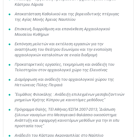
Κάστρου Λάρισα
Αποκατάσταση Καθολικού και της βορειοδυτικής πτέρυγας
της Αγίας Μονής Άρειας Ναυπλίου
Επισκευή, διαρρύθμιση και επανέκθεση Αρχαιολογικού
Μουσείου Κυθήρων
Εκπόνηση μελετών και εκτέλεση εργασιών για την
αναστήλωση του Θεάτρου Ευωνύμου και την ενοποίηση
αρχαιολογικών καταλοίπων σε ενιαία διαδρομή
Προκαταρκτικές εργασίες, τεκμηρίωση και ανάδειξη του
Τελεστηρίου στον αρχαιολογικό χώρο της Ελευσίνας
Διαμόρφωση και ανάδειξη του αρχαιολογικού χώρου της
Ηετιώνειας Πύλης Πειραιά
"Ευμάθιος Φιλοκάλης : Ανάδειξη επιλεγμένων μεσοβυζαντινών
μνημείων Κρήτης Κύπρου με καινοτόμες μεθόδους"
Πρόγραμμα Θαλής, ΤΕΙ Αθήνας/ΕΣΠΑ 2007-2013, "Διάσωση
ξύλινων ναυαγίων στο Μεσογειακό θαλάσσιο οικοσύστημα:
Ανάπτυξη και εφαρμογή καινοτόμων μεθόδων για την in situ
προστασία τους"
Ανάδειξη του Κάστρου Ακροναυπλίας στο Ναύπλιο