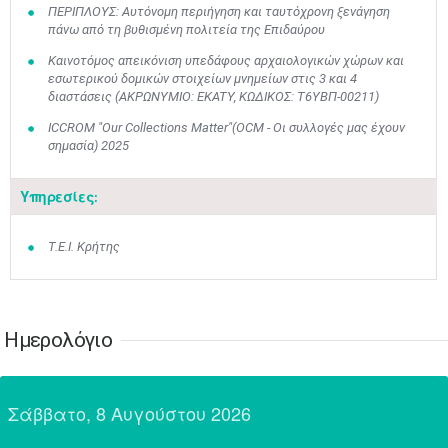
ΠΕΡΙΠΛΟΥΣ: Αυτόνομη περιήγηση και ταυτόχρονη ξενάγηση
24
25
26
27
28
29
30
πάνω από τη βυθισμένη πολιτεία της Επιδαύρου
•
•
•
•
•
•
•
Καινοτόμος απεικόνιση υπεδάφους αρχαιολογικών χώρων και
31
Ιουν
1
2
3
4
5
6
εσωτερικού δομικών στοιχείων μνημείων στις 3 και 4
•
•
•
•
•
•
•
διαστάσεις (ΑΚΡΩΝΥΜΙΟ: EKATY, ΚΩΔΙΚΟΣ: Τ6ΥΒΠ-00211)
ICCROM "Our Collections Matter"(OCM - Οι συλλογές μας έχουν
7
8
9
10
11
12
13
•
•
•
•
•
•
•
σημασία) 2025
14
15
16
17
18
19
20
Υπηρεσίες:
•
•
•
•
•
•
•
21
22
23
24
25
26
27
Τ.Ε.Ι. Κρήτης
•
•
•
•
•
•
•
28
29
30
Ιουλ
1
2
3
4
•
•
•
•
•
•
•
•
•
•
Ημερολόγιο
5
6
7
8
9
10
11
•
•
•
•
•
•
•
•
•
•
•
•
•
•
Σάββατο, 8 Αυγούστου 2026
12
13
14
15
16
17
18
•
•
•
•
•
•
•
•
•
•
•
•
•
•