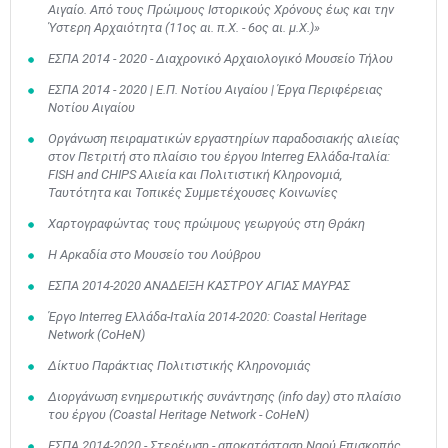
Αιγαίο. Από τους Πρώιμους Ιστορικούς Χρόνους έως και την
Ύστερη Αρχαιότητα (11ος αι. π.Χ. - 6ος αι. μ.Χ.)»
ΕΣΠΑ 2014 - 2020 - Διαχρονικό Αρχαιολογικό Μουσείο Τήλου
ΕΣΠΑ 2014 - 2020 | Ε.Π. Νοτίου Αιγαίου | Έργα Περιφέρειας
Νοτίου Αιγαίου
Οργάνωση πειραματικών εργαστηρίων παραδοσιακής αλιείας
στον Πετριτή στο πλαίσιο του έργου Interreg Ελλάδα-Ιταλία:
FISH and CHIPS Αλιεία και Πολιτιστική Κληρονομιά,
Ταυτότητα και Τοπικές Συμμετέχουσες Κοινωνίες
Χαρτογραφώντας τους πρώιμους γεωργούς στη Θράκη
Η Αρκαδία στο Μουσείο του Λούβρου
ΕΣΠΑ 2014-2020 ΑΝΑΔΕΙΞΗ ΚΑΣΤΡΟΥ ΑΓΙΑΣ ΜΑΥΡΑΣ
Έργο Interreg Ελλάδα-Ιταλία 2014-2020: Coastal Heritage
Network (CoHeN)
Δίκτυο Παράκτιας Πολιτιστικής Κληρονομιάς
Διοργάνωση ενημερωτικής συνάντησης (info day) στο πλαίσιο
του έργου (Coastal Heritage Network - CoHeN)
ΕΣΠΑ 2014-2020 - Στερέωση - αποκατάσταση Ναού Επισκοπής