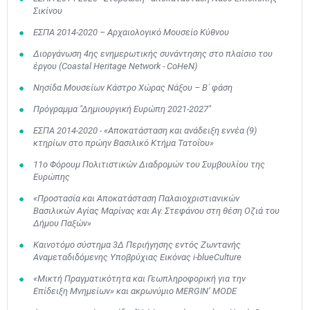
Σικίνου
ΕΣΠΑ 2014-2020 – Αρχαιολογικό Μουσείο Κύθνου
Διοργάνωση 4ης ενημερωτικής συνάντησης στο πλαίσιο του
έργου (Coastal Heritage Network - CoHeN)
Νησίδα Μουσείων Κάστρο Χώρας Νάξου – Β΄ φάση
Πρόγραμμα "Δημιουργική Ευρώπη 2021-2027"
ΕΣΠΑ 2014-2020 - «Αποκατάσταση και ανάδειξη εννέα (9)
κτηρίων στο πρώην Βασιλικό Κτήμα Τατοΐου»
11o Φόρουμ Πολιτιστικών Διαδρομών του Συμβουλίου της
Ευρώπης
«Προστασία και Αποκατάσταση Παλαιοχριστιανικών
Βασιλικών Αγίας Μαρίνας και Αγ. Στεφάνου στη θέση Οζιά του
Δήμου Παξών»
Καινοτόμο σύστημα 3Δ Περιήγησης εντός Ζωντανής
Αναμεταδιδόμενης Υποβρύχιας Εικόνας i-blueCulture
«Μικτή Πραγματικότητα και Γεωπληροφορική για την
Επίδειξη Μνημείων» και ακρωνύμιο MERGIN’ MODE