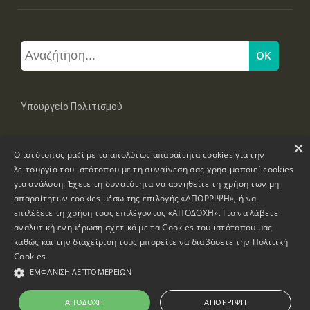
Υπουργείο Πολιτισμού
×
Μπουμπουλίνας 20-22, 106 82 Αθήνα
Ο ιστότοπος μαζί με τα απολύτως απαραίτητα cookies για την
Τηλ: +30 2131322100, 2131322421
mail: grplk@culture.gr
λειτουργία του ιστότοπου με τη συναίνεση σας χρησιμοποιεί cookies
για ανάλυση. Έχετε τη δυνατότητα να αρνηθείτε τη χρήση των μη
απαραίτητων cookies μέσω της επιλογής «ΑΠΟΡΡΙΨΗ», ή να
επιλέξετε τη χρήση τους επιλέγοντας «ΑΠΟΔΟΧΗ». Για να λάβετε
αναλυτική ενημέρωση σχετικά με τα Cookies του ιστότοπου μας
καθώς και την διαχείριση τους μπορείτε να διαβάσετε την
Πολιτική
Πνευματικά Δικαιώματα © 1995-2026 Υπουργείο Πολιτισμού
Cookies
ΕΜΦΆΝΙΣΗ ΛΕΠΤΟΜΕΡΕΙΏΝ
Πληροφορίες Ιστοσελίδας
Δήλωση Προσβασιμότητας
ΑΠΟΔΟΧΉ
ΑΠΌΡΡΙΨΗ