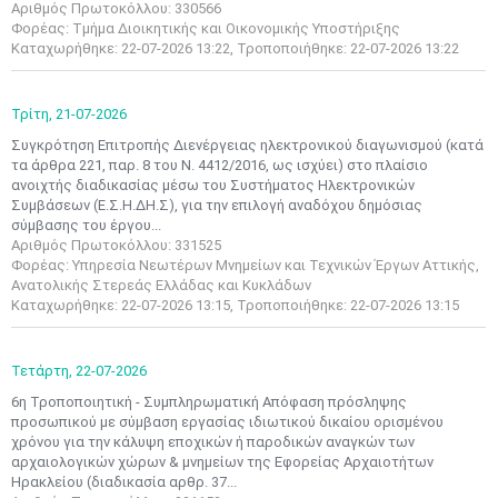
Αριθμός Πρωτοκόλλου: 330566
Φορέας: Τμήμα Διοικητικής και Οικονομικής Υποστήριξης
Καταχωρήθηκε: 22-07-2026 13:22, Τροποποιήθηκε: 22-07-2026 13:22
Τρίτη,
21-07-2026
Συγκρότηση Επιτροπής Διενέργειας ηλεκτρονικού διαγωνισμού (κατά
τα άρθρα 221, παρ. 8 του Ν. 4412/2016, ως ισχύει) στο πλαίσιο
ανοιχτής διαδικασίας μέσω του Συστήματος Ηλεκτρονικών
Συμβάσεων (Ε.Σ.Η.ΔΗ.Σ), για την επιλογή αναδόχου δημόσιας
σύμβασης του έργου...
Αριθμός Πρωτοκόλλου: 331525
Φορέας: Υπηρεσία Νεωτέρων Μνημείων και Τεχνικών Έργων Αττικής,
Ανατολικής Στερεάς Ελλάδας και Κυκλάδων
Καταχωρήθηκε: 22-07-2026 13:15, Τροποποιήθηκε: 22-07-2026 13:15
Τετάρτη,
22-07-2026
6η Τροποποιητική - Συμπληρωματική Απόφαση πρόσληψης
προσωπικού με σύμβαση εργασίας ιδιωτικού δικαίου ορισμένου
χρόνου για την κάλυψη εποχικών ή παροδικών αναγκών των
αρχαιολογικών χώρων & μνημείων της Εφορείας Αρχαιοτήτων
Ηρακλείου (διαδικασία αρθρ. 37...