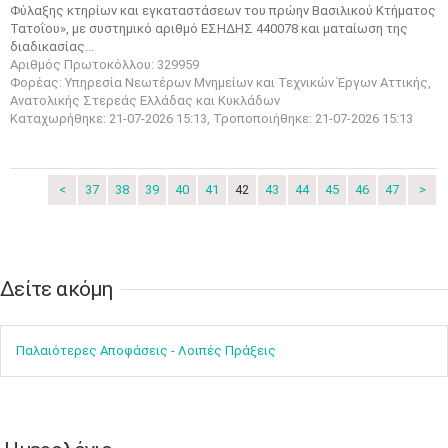
Φύλαξης κτηρίων και εγκαταστάσεων του πρώην Βασιλικού Κτήματος
10
11
12
13
14
15
16
Τατοΐου», με συστημικό αριθμό ΕΣΗΔΗΣ 440078 και ματαίωση της
•
•
•
•
•
•
•
διαδικασίας...
Αριθμός Πρωτοκόλλου: 329959
17
18
19
20
21
22
23
Φορέας: Υπηρεσία Νεωτέρων Μνημείων και Τεχνικών Έργων Αττικής,
•
•
•
•
•
•
•
•
•
•
•
•
•
Ανατολικής Στερεάς Ελλάδας και Κυκλάδων
Καταχωρήθηκε: 21-07-2026 15:13, Τροποποιήθηκε: 21-07-2026 15:13
24
25
26
27
28
29
30
•
•
•
•
•
•
•
31
Ιουν
1
2
3
4
5
6
<
37
38
39
40
41
42
43
44
45
46
47
>
•
•
•
•
•
•
•
7
8
9
10
11
12
13
•
•
•
•
•
•
•
Δείτε ακόμη​​​​​​​
14
15
16
17
18
19
20
•
•
•
•
•
•
•
Παλαιότερες Αποφάσεις - Λοιπές Πράξεις
21
22
23
24
25
26
27
•
•
•
•
•
•
•
28
29
30
Ιουλ
1
2
3
4
•
•
•
•
•
•
•
•
•
•