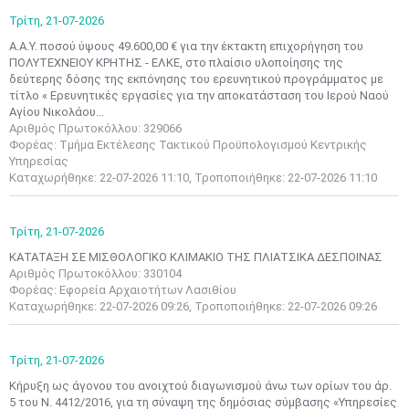
Τρίτη,
21-07-2026
Α.Α.Υ. ποσού ύψους 49.600,00 € για την έκτακτη επιχορήγηση του
ΠΟΛΥΤΕΧΝΕΙΟΥ ΚΡΗΤΗΣ - ΕΛΚΕ, στο πλαίσιο υλοποίησης της
δεύτερης δόσης της εκπόνησης του ερευνητικού προγράμματος με
τίτλο « Ερευνητικές εργασίες για την αποκατάσταση του Ιερού Ναού
Αγίου Νικολάου...
Αριθμός Πρωτοκόλλου: 329066
Φορέας: Τμήμα Εκτέλεσης Τακτικού Προϋπολογισμού Κεντρικής
Υπηρεσίας
Καταχωρήθηκε: 22-07-2026 11:10, Τροποποιήθηκε: 22-07-2026 11:10
Τρίτη,
21-07-2026
ΚΑΤΑΤΑΞΗ ΣΕ ΜΙΣΘΟΛΟΓΙΚΟ ΚΛΙΜΑΚΙΟ ΤΗΣ ΠΛΙΑΤΣΙΚΑ ΔΕΣΠΟΙΝΑΣ
Αριθμός Πρωτοκόλλου: 330104
Φορέας: Εφορεία Αρχαιοτήτων Λασιθίου
Καταχωρήθηκε: 22-07-2026 09:26, Τροποποιήθηκε: 22-07-2026 09:26
Μαϊ
1
2
•
•
Τρίτη,
21-07-2026
3
4
5
6
7
8
9
•
•
•
•
•
•
•
Κήρυξη ως άγονου του ανοιχτού διαγωνισμού άνω των ορίων του άρ.
5 του Ν. 4412/2016, για τη σύναψη της δημόσιας σύμβασης «Υπηρεσίες