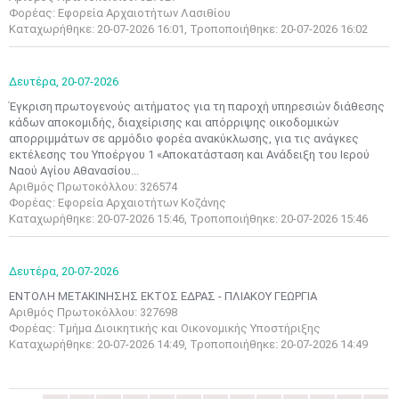
Φορέας: Εφορεία Αρχαιοτήτων Λασιθίου
Καταχωρήθηκε: 20-07-2026 16:01, Τροποποιήθηκε: 20-07-2026 16:02
Δευτέρα,
20-07-2026
Έγκριση πρωτογενούς αιτήματος για τη παροχή υπηρεσιών διάθεσης
κάδων αποκομιδής, διαχείρισης και απόρριψης οικοδομικών
απορριμμάτων σε αρμόδιο φορέα ανακύκλωσης, για τις ανάγκες
Μαϊ
1
2
εκτέλεσης του Υποέργου 1 «Αποκατάσταση και Ανάδειξη του Ιερού
•
•
Ναού Αγίου Αθανασίου...
Αριθμός Πρωτοκόλλου: 326574
3
4
5
6
7
8
9
Φορέας: Εφορεία Αρχαιοτήτων Κοζάνης
•
•
•
•
•
•
•
Καταχωρήθηκε: 20-07-2026 15:46, Τροποποιήθηκε: 20-07-2026 15:46
10
11
12
13
14
15
16
•
•
•
•
•
•
•
Δευτέρα,
20-07-2026
ΕΝΤΟΛΗ ΜΕΤΑΚΙΝΗΣΗΣ ΕΚΤΟΣ ΕΔΡΑΣ - ΠΛΙΑΚΟΥ ΓΕΩΡΓΙΑ
17
18
19
20
21
22
23
Αριθμός Πρωτοκόλλου: 327698
•
•
•
•
•
•
•
•
•
•
•
•
•
Φορέας: Τμήμα Διοικητικής και Οικονομικής Υποστήριξης
Καταχωρήθηκε: 20-07-2026 14:49, Τροποποιήθηκε: 20-07-2026 14:49
24
25
26
27
28
29
30
•
•
•
•
•
•
•