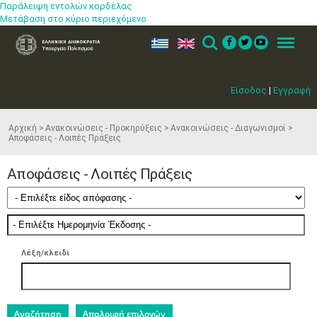
Παράλειψη εντολών κορδέλας
Μετάβαση στο κύριο περιεχόμενο
ελ
en
Search
Menu
Είσοδος
|
Εγγραφή
Αρχική
Ανακοινώσεις - Προκηρύξεις
Ανακοινώσεις - Διαγωνισμοί
Αποφάσεις - Λοιπές Πράξεις
Αποφάσεις - Λοιπές Πράξεις
Λέξη/κλειδί