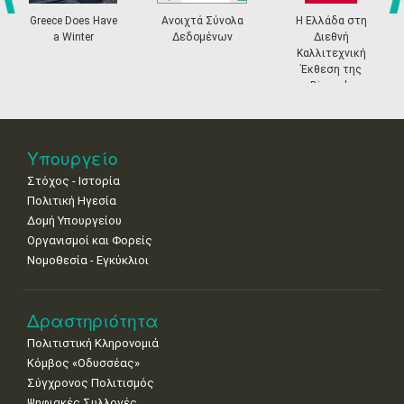
20
21
22
23
24
25
26
•
•
•
•
•
•
•
Greece Does Have
Ανοιχτά Σύνολα
Η Ελλάδα στη
prev
ne
a Winter
Δεδομένων
Διεθνή
27
28
29
30
Οκτ
1
2
3
Καλλιτεχνική
•
•
•
•
•
•
•
Έκθεση της
Biennale
Βενετίας
4
5
6
7
8
9
10
•
•
•
•
•
•
•
11
12
13
14
15
16
17
Υπουργείο
•
•
•
•
•
•
•
Στόχος - Ιστορία
Πολιτική Ηγεσία
18
19
20
21
22
23
24
•
•
•
•
•
•
•
Δομή Υπουργείου
Οργανισμοί και Φορείς
25
26
27
28
29
30
31
Νομοθεσία - Εγκύκλιοι
•
•
•
•
•
•
•
Δραστηριότητα
Πολιτιστική Κληρονομιά
Κόμβος «Οδυσσέας»
Σύγχρονος Πολιτισμός
Ψηφιακές Συλλογές