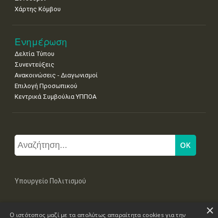
Χάρτης Κόμβου
Ενημέρωση
Δελτία Τύπου
Συνεντεύξεις
Ανακοινώσεις - Διαγωνισμοί
Επιλογή Προσωπικού
Κεντρικά Συμβούλια ΥΠΠΟΑ
Υπουργείο Πολιτισμού
×
Μπουμπουλίνας 20-22, 106 82 Αθήνα
Ο ιστότοπος μαζί με τα απολύτως απαραίτητα cookies για την
Τηλ: +30 2131322100, 2131322421