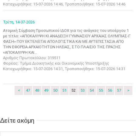
Μαϊ
1
2
Καταχωρήθηκε: 15-07-2026 14:46, Τροποποιήθηκε: 15-07-2026 14:46
•
•
3
4
5
6
7
8
9
Τρίτη,
14-07-2026
•
•
•
•
•
•
•
Ατομική Σύμβαση Προσωπικού ΙΔΟΧ για τις ανάγκες του υποέργου 1
με τίτλο: «ΑΠΟΚΑΛΥΨΗ ΚΙ ΑΝΑΔΕΙΞΗ ΓΥΜΝΑΣΙΟΥ ΑΡΧΑΙΑΣ ΟΛΥΜΠΙΑΣ-Γ
10
11
12
13
14
15
16
ΦΑΣΗ» ΠΟΥ ΕΚΤΕΛΕΙΤΑΙ ΑΠΟΛΟΓΙΣΤΙΚΑ ΚΑΙ ΜΕ ΑΥΤΕΠΙΣΤΑΣΙΑ ΑΠΟ
•
•
•
•
•
•
•
ΤΗΝ ΕΦΟΡΕΙΑ ΑΡΧΑΙΟΤΗΤΩΝ ΗΛΕΙΑΣ, ΣΤΟ ΠΛΑΙΣΙΟ ΤΗΣ ΠΡΑΞΗΣ
«ΑΠΟΚΑΛΥΨΗ ΚΑΙ...
17
18
19
20
21
22
23
Αριθμός Πρωτοκόλλου: 319511
•
•
•
•
•
•
•
•
•
•
•
•
•
Φορέας: Τμήμα Διοικητικής και Οικονομικής Υποστήριξης
Καταχωρήθηκε: 15-07-2026 14:31, Τροποποιήθηκε: 15-07-2026 14:31
24
25
26
27
28
29
30
•
•
•
•
•
•
•
31
Ιουν
1
2
3
4
5
6
<
47
48
49
50
51
52
53
54
55
56
57
>
•
•
•
•
•
•
•
7
8
9
10
11
12
13
•
•
•
•
•
•
•
Δείτε ακόμη​​​​​​​
14
15
16
17
18
19
20
•
•
•
•
•
•
•