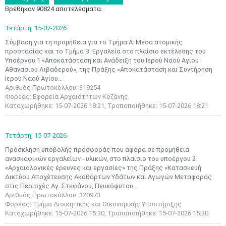
Βρέθηκαν 90824 αποτελέσματα.
Τετάρτη,
15-07-2026
Σύμβαση για τη προμήθεια για το Τμήμα Α: Μέσα ατομικής
προστασίας και το Τμήμα Β: Εργαλεία στο πλαίσιο εκτέλεσης του
Υποέργου 1 «Αποκατάσταση και Ανάδειξη του Ιερού Ναού Αγίου
Αθανασίου Λιβαδερού», της Πράξης «Αποκατάσταση και Συντήρηση
Ιερού Ναού Αγίου...
Αριθμός Πρωτοκόλλου: 319254
Φορέας: Εφορεία Αρχαιοτήτων Κοζάνης
Καταχωρήθηκε: 15-07-2026 18:21, Τροποποιήθηκε: 15-07-2026 18:21
Τετάρτη,
15-07-2026
Πρόσκληση υποβολής προσφοράς που αφορά σε προμήθεια
ανασκαφικών εργαλείων - υλικών, στο πλαίσιο του υποέργου 2
«Αρχαιολογικές έρευνες και εργασίες» της Πράξης «Κατασκευή
Δικτύου Αποχέτευσης Ακαθάρτων Υδάτων και Αγωγών Μεταφοράς
στις Περιοχές Αγ. Στεφάνου, Πευκόφυτου...
Αριθμός Πρωτοκόλλου: 320973
Φορέας: Τμήμα Διοικητικής και Οικονομικής Υποστήριξης
Καταχωρήθηκε: 15-07-2026 15:30, Τροποποιήθηκε: 15-07-2026 15:30