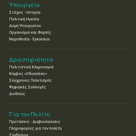
11
12
13
14
15
16
17
Υπουργείο
•
•
•
•
•
•
•
Στόχος - Ιστορία
Πολιτική Ηγεσία
18
19
20
21
22
23
24
•
•
•
•
•
•
•
Δομή Υπουργείου
Οργανισμοί και Φορείς
25
26
27
28
29
30
31
Νομοθεσία - Εγκύκλιοι
•
•
•
•
•
•
•
Δραστηριότητα
Πολιτιστική Κληρονομιά
Κόμβος «Οδυσσέας»
Σύγχρονος Πολιτισμός
Ψηφιακές Συλλογές
Διεθνώς
Για τον Πολίτη
Προτάσεις - Διαβουλεύσεις
Πληροφορίες για τον πολίτη
Σύνδεσμοι