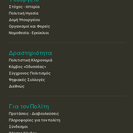
•
•
•
•
•
•
•
Στόχος - Ιστορία
Πολιτική Ηγεσία
18
19
20
21
22
23
24
•
•
•
•
•
•
•
Δομή Υπουργείου
Οργανισμοί και Φορείς
25
26
27
28
29
30
31
Νομοθεσία - Εγκύκλιοι
•
•
•
•
•
•
•
Δραστηριότητα
Πολιτιστική Κληρονομιά
Κόμβος «Οδυσσέας»
Σύγχρονος Πολιτισμός
Ψηφιακές Συλλογές
Διεθνώς
Για τον Πολίτη
Προτάσεις - Διαβουλεύσεις
Πληροφορίες για τον πολίτη
Σύνδεσμοι