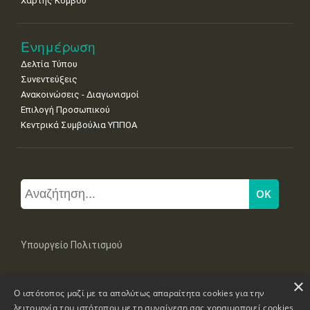
Χάρτης Κόμβου
Ενημέρωση
Δελτία Τύπου
Συνεντεύξεις
Ανακοινώσεις - Διαγωνισμοί
Επιλογή Προσωπικού
Κεντρικά Συμβούλια ΥΠΠΟΑ
Υπουργείο Πολιτισμού
×
Μπουμπουλίνας 20-22, 106 82 Αθήνα
Ο ιστότοπος μαζί με τα απολύτως απαραίτητα cookies για την
Τηλ: +30 2131322100, 2131322421
mail: grplk@culture.gr
λειτουργία του ιστότοπου με τη συναίνεση σας χρησιμοποιεί cookies