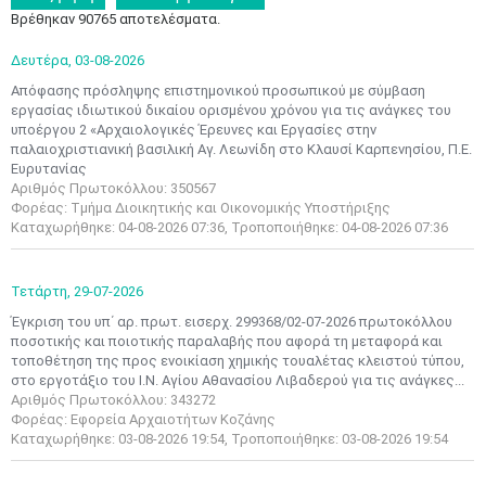
Βρέθηκαν 90765 αποτελέσματα.
Δευτέρα,
03-08-2026
Απόφασης πρόσληψης επιστημονικού προσωπικού με σύμβαση
εργασίας ιδιωτικού δικαίου ορισμένου χρόνου για τις ανάγκες του
υποέργου 2 «Αρχαιολογικές Έρευνες και Εργασίες στην
παλαιοχριστιανική βασιλική Αγ. Λεωνίδη στο Κλαυσί Καρπενησίου, Π.Ε.
Ευρυτανίας
Αριθμός Πρωτοκόλλου: 350567
Φορέας: Τμήμα Διοικητικής και Οικονομικής Υποστήριξης
Καταχωρήθηκε: 04-08-2026 07:36, Τροποποιήθηκε: 04-08-2026 07:36
Τετάρτη,
29-07-2026
Έγκριση του υπ΄ αρ. πρωτ. εισερχ. 299368/02-07-2026 πρωτοκόλλου
ποσοτικής και ποιοτικής παραλαβής που αφορά τη μεταφορά και
τοποθέτηση της προς ενοικίαση χημικής τουαλέτας κλειστού τύπου,
στο εργοτάξιο του Ι.Ν. Αγίου Αθανασίου Λιβαδερού για τις ανάγκες...
Αριθμός Πρωτοκόλλου: 343272
Φορέας: Εφορεία Αρχαιοτήτων Κοζάνης
Καταχωρήθηκε: 03-08-2026 19:54, Τροποποιήθηκε: 03-08-2026 19:54