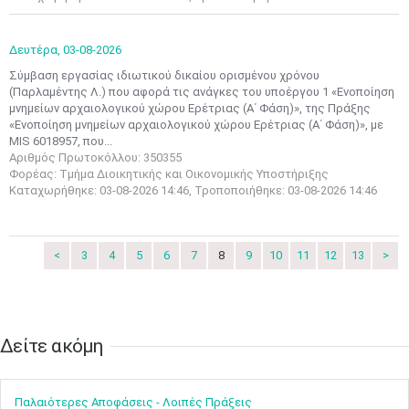
•
•
3
4
5
6
7
8
9
Δευτέρα,
03-08-2026
•
•
•
•
•
•
•
Σύμβαση εργασίας ιδιωτικού δικαίου ορισμένου χρόνου
(Παρλαμέντης Λ.) που αφορά τις ανάγκες του υποέργου 1 «Ενοποίηση
10
11
12
13
14
15
16
μνημείων αρχαιολογικού χώρου Ερέτριας (Α΄ Φάση)», της Πράξης
•
•
•
•
•
•
•
«Ενοποίηση μνημείων αρχαιολογικού χώρου Ερέτριας (Α΄ Φάση)», με
MIS 6018957, που...
17
18
19
20
21
22
23
Αριθμός Πρωτοκόλλου: 350355
•
•
•
•
•
•
•
•
•
•
•
•
•
Φορέας: Τμήμα Διοικητικής και Οικονομικής Υποστήριξης
Καταχωρήθηκε: 03-08-2026 14:46, Τροποποιήθηκε: 03-08-2026 14:46
24
25
26
27
28
29
30
•
•
•
•
•
•
•
31
Ιουν
1
2
3
4
5
6
<
3
4
5
6
7
8
9
10
11
12
13
>
•
•
•
•
•
•
•
7
8
9
10
11
12
13
•
•
•
•
•
•
•
Δείτε ακόμη​​​​​​​
14
15
16
17
18
19
20
•
•
•
•
•
•
•
Παλαιότερες Αποφάσεις - Λοιπές Πράξεις
21
22
23
24
25
26
27