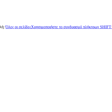
λή:
Όλες οι σελίδες
Χρησιμοποιήστε το συνδυασμό πλήκτρων SHIFT+E