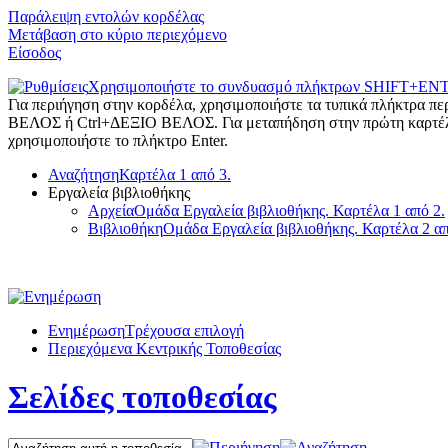
Παράλειψη εντολών κορδέλας
Μετάβαση στο κύριο περιεχόμενο
Είσοδος
Χρησιμοποιήστε το συνδυασμό πλήκτρων SHIFT+ENTER 
Για περιήγηση στην κορδέλα, χρησιμοποιήστε τα τυπικά πλήκτρα 
ΒΕΛΟΣ ή Ctrl+ΔΕΞΙΟ ΒΕΛΟΣ. Για μεταπήδηση στην πρώτη καρτέλα της
χρησιμοποιήστε το πλήκτρο Enter.
Αναζήτηση
Καρτέλα 1 από 3.
Εργαλεία βιβλιοθήκης
Αρχεία
Ομάδα Εργαλεία βιβλιοθήκης. Καρτέλα 1 από 2.
Βιβλιοθήκη
Ομάδα Εργαλεία βιβλιοθήκης. Καρτέλα 2 απ
Ενημέρωση
Τρέχουσα επιλογή
Περιεχόμενα Κεντρικής Τοποθεσίας
Σελίδες τοποθεσίας