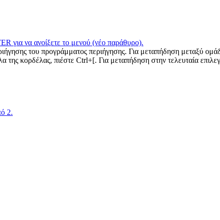
για να ανοίξετε το μενού (νέο παράθυρο).
περιήγησης του προγράμματος περιήγησης. Για μεταπήδηση μεταξύ 
 κορδέλας, πιέστε Ctrl+[. Για μεταπήδηση στην τελευταία επιλεγμέν
ό 2.