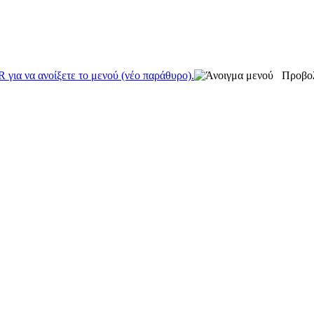
α να ανοίξετε το μενού (νέο παράθυρο).
Προβο