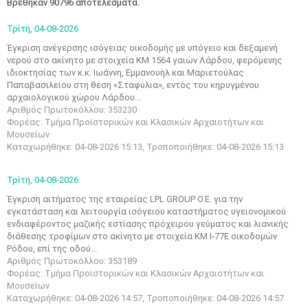
Βρέθηκαν 90796 αποτελέσματα.
Τρίτη,
04-08-2026
Έγκριση ανέγερσης ισόγειας οικοδομής με υπόγειο και δεξαμενή
νερού στο ακίνητο με στοιχεία ΚΜ 1564 γαιών Λάρδου, φερόμενης
ιδιοκτησίας των κ.κ. Ιωάννη, Εμμανουήλ και Μαριετούλας
Παπαβασιλείου στη θέση «Σταφύλια», εντός του κηρυγμένου
αρχαιολογικού χώρου Λάρδου...
Αριθμός Πρωτοκόλλου: 353230
Φορέας: Τμήμα Προϊστορικών και Κλασικών Αρχαιοτήτων και
Μουσείων
Καταχωρήθηκε: 04-08-2026 15:13, Τροποποιήθηκε: 04-08-2026 15:13
Τρίτη,
04-08-2026
Έγκριση αιτήματος της εταιρείας LPL GROUP Ο.Ε. για την
εγκατάσταση και λειτουργία ισόγειου καταστήματος υγειονομικού
ενδιαφέροντος μαζικής εστίασης πρόχειρου γεύματος και λιανικής
διάθεσης τροφίμων στο ακίνητο με στοιχεία ΚΜ Ι-77Ε οικοδομών
Ρόδου, επί της οδού...
Αριθμός Πρωτοκόλλου: 353189
Φορέας: Τμήμα Προϊστορικών και Κλασικών Αρχαιοτήτων και
Μουσείων
Καταχωρήθηκε: 04-08-2026 14:57, Τροποποιήθηκε: 04-08-2026 14:57