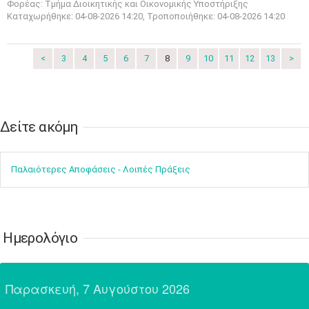
Φορέας: Τμήμα Διοικητικής και Οικονομικής Υποστήριξης
24
25
26
27
28
29
30
Καταχωρήθηκε: 04-08-2026 14:20, Τροποποιήθηκε: 04-08-2026 14:20
•
•
•
•
•
•
•
31
Ιουν
1
2
3
4
5
6
<
3
4
5
6
7
8
9
10
11
12
13
>
•
•
•
•
•
•
•
7
8
9
10
11
12
13
•
•
•
•
•
•
•
Δείτε ακόμη​​​​​​​
14
15
16
17
18
19
20
•
•
•
•
•
•
•
Παλαιότερες Αποφάσεις - Λοιπές Πράξεις
21
22
23
24
25
26
27
•
•
•
•
•
•
•
28
29
30
Ιουλ
1
2
3
4
•
•
•
•
•
•
•
•
•
•
Ημερολόγιο
5
6
7
8
9
10
11
•
•
•
•
•
•
•
•
•
•
•
•
•
•
Παρασκευή, 7 Αυγούστου 2026
12
13
14
15
16
17
18
•
•
•
•
•
•
•
•
•
•
•
•
•
•