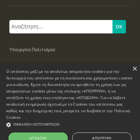
Υπουργείο Πολιτισμού
×
Μπουμπουλίνας 20-22, 106 82 Αθήνα
Ο ιστότοπος μαζί με τα απολύτως απαραίτητα cookies για την
Τηλ: +30 2131322100, 2131322421
mail: grplk@culture.gr
λειτουργία του ιστότοπου με τη συναίνεση σας χρησιμοποιεί cookies
για ανάλυση. Έχετε τη δυνατότητα να αρνηθείτε τη χρήση των μη
απαραίτητων cookies μέσω της επιλογής «ΑΠΟΡΡΙΨΗ», ή να
επιλέξετε τη χρήση τους επιλέγοντας «ΑΠΟΔΟΧΗ». Για να λάβετε
αναλυτική ενημέρωση σχετικά με τα Cookies του ιστότοπου μας
καθώς και την διαχείριση τους μπορείτε να διαβάσετε την
Πολιτική
Πνευματικά Δικαιώματα © 1995-2026 Υπουργείο Πολιτισμού
Cookies
ΕΜΦΆΝΙΣΗ ΛΕΠΤΟΜΕΡΕΙΏΝ
Πληροφορίες Ιστοσελίδας
Δήλωση Προσβασιμότητας
ΑΠΟΔΟΧΉ
ΑΠΌΡΡΙΨΗ