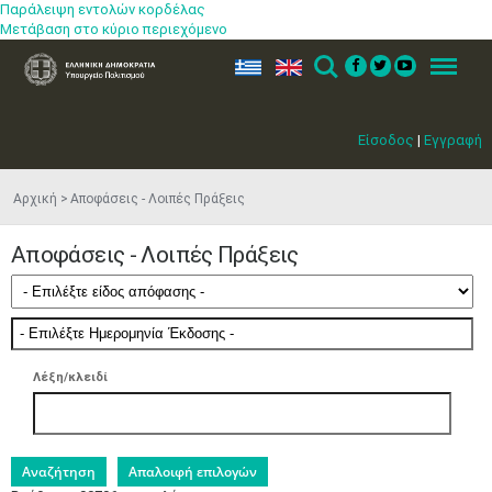
Παράλειψη εντολών κορδέλας
Μετάβαση στο κύριο περιεχόμενο
ελ
en
Search
Menu
Είσοδος
|
Εγγραφή
Αρχική
Αποφάσεις - Λοιπές Πράξεις
Αποφάσεις - Λοιπές Πράξεις
Λέξη/κλειδί