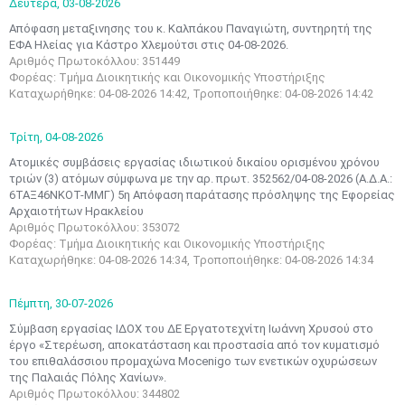
Δευτέρα,
03-08-2026
Απόφαση μεταξινησης του κ. Καλπάκου Παναγιώτη, συντηρητή της
ΕΦΑ Ηλείας για Κάστρο Χλεμούτσι στις 04-08-2026.
Αριθμός Πρωτοκόλλου: 351449
Φορέας: Τμήμα Διοικητικής και Οικονομικής Υποστήριξης
Καταχωρήθηκε: 04-08-2026 14:42, Τροποποιήθηκε: 04-08-2026 14:42
Τρίτη,
04-08-2026
Ατομικές συμβάσεις εργασίας ιδιωτικού δικαίου ορισμένου χρόνου
τριών (3) ατόμων σύμφωνα με την αρ. πρωτ. 352562/04-08-2026 (Α.Δ.Α.:
6ΤΑΞ46ΝΚΟΤ-ΜΜΓ) 5η Απόφαση παράτασης πρόσληψης της Εφορείας
Αρχαιοτήτων Ηρακλείου
Μαϊ
1
2
Αριθμός Πρωτοκόλλου: 353072
•
•
Φορέας: Τμήμα Διοικητικής και Οικονομικής Υποστήριξης
Καταχωρήθηκε: 04-08-2026 14:34, Τροποποιήθηκε: 04-08-2026 14:34
3
4
5
6
7
8
9
•
•
•
•
•
•
•
Πέμπτη,
30-07-2026
10
11
12
13
14
15
16
Σύμβαση εργασίας ΙΔΟΧ του ΔΕ Εργατοτεχνίτη Ιωάννη Χρυσού στο
•
•
•
•
•
•
•
έργο «Στερέωση, αποκατάσταση και προστασία από τον κυματισμό
του επιθαλάσσιου προμαχώνα Mocenigo των ενετικών οχυρώσεων
17
18
19
20
21
22
23
της Παλαιάς Πόλης Χανίων».
•
•
•
•
•
•
•
•
•
•
•
•
•
Αριθμός Πρωτοκόλλου: 344802