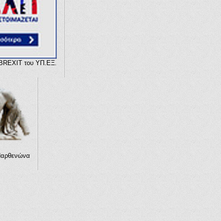
 BREXIT του ΥΠ.ΕΞ.
Παρθενώνα