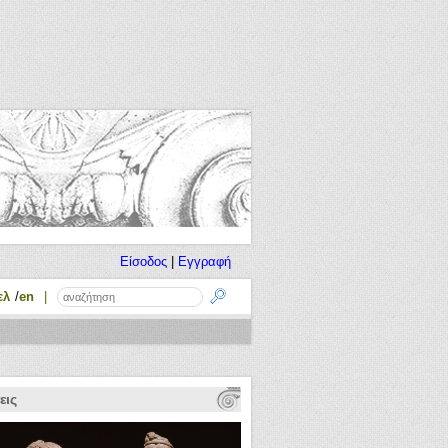
Είσοδος
|
Εγγραφή
ελ
en
εις