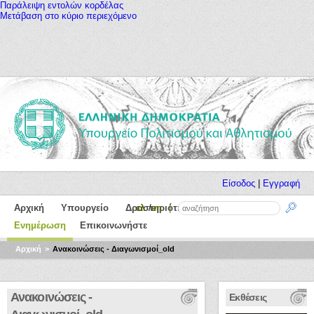
Παράλειψη εντολών κορδέλας
Μετάβαση στο κύριο περιεχόμενο
Είσοδος
|
Εγγραφή
Αρχική
Υπουργείο
Δραστηριότητα
ελ
en
Για τον Πολίτη
Ενημέρωση
Επικοινωνήστε
Αρχική
Ανακοινώσεις - Διαγωνισμοί_old
Ανακοινώσεις -
Εκθέσεις