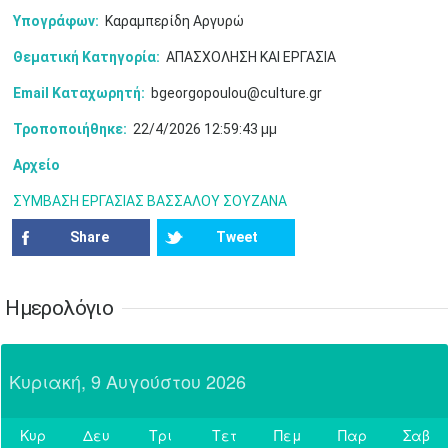
•
•
•
•
•
•
Υπογράφων:
Καραμπερίδη Αργυρώ
7
8
9
10
11
12
13
•
•
•
•
•
•
•
Θεματική Κατηγορία:
ΑΠΑΣΧΟΛΗΣΗ ΚΑΙ ΕΡΓΑΣΙΑ
Email Καταχωρητή:
bgeorgopoulou@culture.gr
14
15
16
17
18
19
20
•
•
•
•
•
•
•
Τροποποιήθηκε:
22/4/2026 12:59:43 μμ
21
22
23
24
25
26
27
Αρχείο
•
•
•
•
•
•
•
ΣΥΜΒΑΣΗ ΕΡΓΑΣΙΑΣ ΒΑΣΣΑΛΟΥ ΣΟΥΖΑΝΑ
28
29
30
Ιουλ
1
2
3
4
•
•
•
•
•
•
•
•
•
•
Share
Tweet
5
6
7
8
9
10
11
•
•
•
•
•
•
•
•
•
•
•
•
•
•
Ημερολόγιο
12
13
14
15
16
17
18
•
•
•
•
•
•
•
•
•
•
•
•
•
•
Κυριακή, 9 Αυγούστου 2026
19
20
21
22
23
24
25
•
•
•
•
•
•
•
•
•
•
•
Κυρ
Δευ
Τρι
Τετ
Πεμ
Παρ
Σαβ
26
27
28
29
30
31
Αυγ
1
Σήμερα