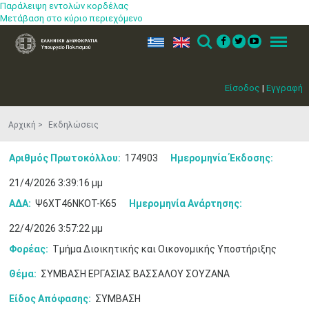
Παράλειψη εντολών κορδέλας
Μετάβαση στο κύριο περιεχόμενο
ελ
en
Search
Menu
Είσοδος
|
Εγγραφή
Αρχική
Εκδηλώσεις
Αριθμός Πρωτοκόλλου:
174903
Ημερομηνία Έκδοσης:
21/4/2026 3:39:16 μμ
ΑΔΑ:
Ψ6ΧΤ46ΝΚΟΤ-Κ65
Ημερομηνία Ανάρτησης:
22/4/2026 3:57:22 μμ
Φορέας:
Τμήμα Διοικητικής και Οικονομικής Υποστήριξης
Θέμα:
ΣΥΜΒΑΣΗ ΕΡΓΑΣΙΑΣ ΒΑΣΣΑΛΟΥ ΣΟΥΖΑΝΑ
Είδος Απόφασης:
ΣΥΜΒΑΣΗ
Ιουν
1
2
3
4
5
6