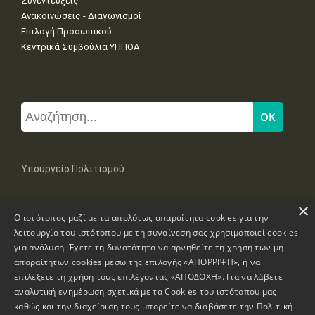
Συνεντεύξεις
Ανακοινώσεις - Διαγωνισμοί
Επιλογή Προσωπικού
Κεντρικά Συμβούλια ΥΠΠΟΑ
Υπουργείο Πολιτισμού
×
Μπουμπουλίνας 20-22, 106 82 Αθήνα
Ο ιστότοπος μαζί με τα απολύτως απαραίτητα cookies για την
Τηλ: +30 2131322100, 2131322421
mail: grplk@culture.gr
λειτουργία του ιστότοπου με τη συναίνεση σας χρησιμοποιεί cookies
για ανάλυση. Έχετε τη δυνατότητα να αρνηθείτε τη χρήση των μη
απαραίτητων cookies μέσω της επιλογής «ΑΠΟΡΡΙΨΗ», ή να
επιλέξετε τη χρήση τους επιλέγοντας «ΑΠΟΔΟΧΗ». Για να λάβετε
αναλυτική ενημέρωση σχετικά με τα Cookies του ιστότοπου μας
καθώς και την διαχείριση τους μπορείτε να διαβάσετε την
Πολιτική