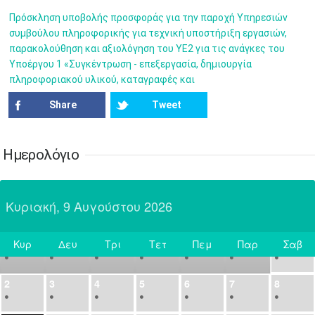
14
15
16
17
18
19
20
•
•
•
•
•
•
•
Πρόσκληση υποβολής προσφοράς για την παροχή Υπηρεσιών
συμβούλου πληροφορικής για τεχνική υποστήριξη εργασιών,
21
22
23
24
25
26
27
παρακολούθηση και αξιολόγηση του ΥΕ2 για τις ανάγκες του
•
•
•
•
•
•
•
Υποέργου 1 «Συγκέντρωση - επεξεργασία, δημιουργία
πληροφοριακού υλικού, καταγραφές και
28
29
30
Ιουλ
1
2
3
4
•
•
•
•
•
•
•
•
•
•
Share
Tweet
5
6
7
8
9
10
11
•
•
•
•
•
•
•
•
•
•
•
•
•
•
Ημερολόγιο
12
13
14
15
16
17
18
•
•
•
•
•
•
•
•
•
•
•
•
•
•
Κυριακή, 9 Αυγούστου 2026
19
20
21
22
23
24
25
•
•
•
•
•
•
•
•
•
•
•
Κυρ
Δευ
Τρι
Τετ
Πεμ
Παρ
Σαβ
26
27
28
29
30
31
Αυγ
1
Σήμερα
•
•
•
•
•
•
•
2
3
4
5
6
7
8
•
•
•
•
•
•
•