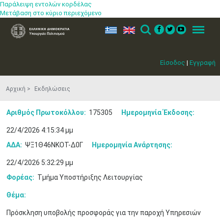
Παράλειψη εντολών κορδέλας
Μετάβαση στο κύριο περιεχόμενο
ελ
en
Search
Menu
Είσοδος
|
Εγγραφή
Αρχική
Εκδηλώσεις
Αριθμός Πρωτοκόλλου:
175305
Ημερομηνία Έκδοσης:
22/4/2026 4:15:34 μμ
ΑΔΑ:
ΨΞ1Θ46ΝΚΟΤ-Δ0Γ
Ημερομηνία Ανάρτησης:
22/4/2026 5:32:29 μμ
Φορέας:
Τμήμα Υποστήριξης Λειτουργίας
Θέμα:
Πρόσκληση υποβολής προσφοράς για την παροχή Υπηρεσιών