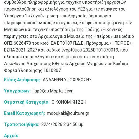
συμβούλου πληροφορικής για τεχνική υποστήριξη εργασιών,
παρακολούθηση και αξιολόγηση του ΥΕ2 για τις ανάγκες του
Υποέργου 1 «Συγκέντρωση - επεξεργασία, δημιουργία
πληροφοριακού υλικού, καταγραφές και ψηφιοποίηση κινητών
Μνημείων και τεχνική υποστήριξη» της Πράξης «Εικονικές
περιηγήσεις στα Αρχαιολογικά Μουσεία της Ηπείρου» με κωδικό
ΟΠΣ 6026478 του κωδ. ΣΑ ΕΠ0187 Π.Δ.Ε., Πρόγραμμα «ΗΠΕΙΡΟΣ»,
ΕΣΠΑ 2021-2027 και κωδικό εναρίθμου 2025ΕΠ01870019, που
υλοποιείται απολογιστικά και με αυτεπιστασία από τη
Διεύθυνση Διαχείρισης Εθνικού Αρχείου Μνημείων με Κωδικό
Φορέα Υλοποίησης 1010807.
Είδος Απόφασης:
ΑΝΑΛΗΨΗ ΥΠΟΧΡΕΩΣΗΣ
Υπογράφων:
Γαρέζου Μαρία-Ξένη
Θεματική Κατηγορία:
ΟΙΚΟΝΟΜΙΚΗ ΖΩΗ
Ιουν
1
2
3
4
5
6
•
•
•
•
•
•
Email Καταχωρητή:
mdoukaki@culture.gr
Τροποποιήθηκε:
22/4/2026 2:34:50 μμ
7
8
9
10
11
12
13
•
•
•
•
•
•
•
Αρχείο