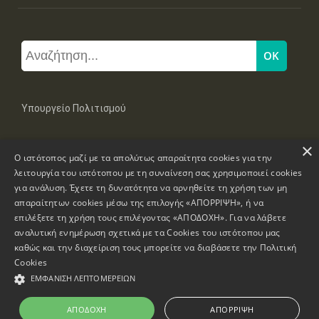
Υπουργείο Πολιτισμού
×
Μπουμπουλίνας 20-22, 106 82 Αθήνα
Ο ιστότοπος μαζί με τα απολύτως απαραίτητα cookies για την
Τηλ: +30 2131322100, 2131322421
mail: grplk@culture.gr
λειτουργία του ιστότοπου με τη συναίνεση σας χρησιμοποιεί cookies
για ανάλυση. Έχετε τη δυνατότητα να αρνηθείτε τη χρήση των μη
απαραίτητων cookies μέσω της επιλογής «ΑΠΟΡΡΙΨΗ», ή να
επιλέξετε τη χρήση τους επιλέγοντας «ΑΠΟΔΟΧΗ». Για να λάβετε
αναλυτική ενημέρωση σχετικά με τα Cookies του ιστότοπου μας
καθώς και την διαχείριση τους μπορείτε να διαβάσετε την
Πολιτική
Πνευματικά Δικαιώματα © 1995-2026 Υπουργείο Πολιτισμού
Cookies
ΕΜΦΆΝΙΣΗ ΛΕΠΤΟΜΕΡΕΙΏΝ
Πληροφορίες Ιστοσελίδας
Δήλωση Προσβασιμότητας
ΑΠΟΔΟΧΉ
ΑΠΌΡΡΙΨΗ