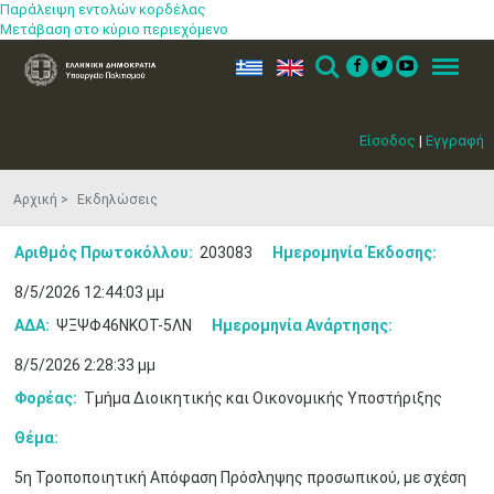
Παράλειψη εντολών κορδέλας
Μετάβαση στο κύριο περιεχόμενο
ελ
en
Search
Menu
Είσοδος
|
Εγγραφή
Αρχική
Εκδηλώσεις
Αριθμός Πρωτοκόλλου:
203083
Ημερομηνία Έκδοσης:
8/5/2026 12:44:03 μμ
ΑΔΑ:
ΨΞΨΦ46ΝΚΟΤ-5ΛΝ
Ημερομηνία Ανάρτησης:
Μαϊ
1
2
8/5/2026 2:28:33 μμ
•
•
Φορέας:
Τμήμα Διοικητικής και Οικονομικής Υποστήριξης
3
4
5
6
7
8
9
Θέμα:
•
•
•
•
•
•
•
5η Τροποποιητική Απόφαση Πρόσληψης προσωπικού, με σχέση
10
11
12
13
14
15
16