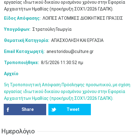
•
•
•
•
•
•
•
εργασίας ιδιωτικού δικαίου ορισμένου χρόνου στην Εφορεία
Αρχαιοτήτων Ημαθίας (προκήρυξη ΣΟΧ1/2026 ΓΔΑΠΚ).
17
18
19
20
21
22
23
Είδος Απόφασης:
ΛΟΙΠΕΣ ΑΤΟΜΙΚΕΣ ΔΙΟΙΚΗΤΙΚΕΣ ΠΡΑΞΕΙΣ
•
•
•
•
•
•
•
•
•
•
•
•
•
Υπογράφων:
Στρατούλη Γεωργία
24
25
26
27
28
29
30
•
•
•
•
•
•
•
Θεματική Κατηγορία:
ΑΠΑΣΧΟΛΗΣΗ ΚΑΙ ΕΡΓΑΣΙΑ
31
Ιουν
1
2
3
4
5
6
Email Καταχωρητή:
anestoridou@culture.gr
•
•
•
•
•
•
•
Τροποποιήθηκε:
8/5/2026 11:30:52 πμ
7
8
9
10
11
12
13
•
•
•
•
•
•
•
Αρχείο
14
15
16
17
18
19
20
5η Τροποποιητική Απόφαση Πρόσληψης προσωπικού, με σχέση
•
•
•
•
•
•
•
εργασίας ιδιωτικού δικαίου ορισμένου χρόνου στην Εφορεία
Αρχαιοτήτων Ημαθίας (προκήρυξη ΣΟΧ1/2026 ΓΔΑΠΚ).
21
22
23
24
25
26
27
•
•
•
•
•
•
•
Share
Tweet
28
29
30
Ιουλ
1
2
3
4
•
•
•
•
•
•
•
•
•
•
Ημερολόγιο
5
6
7
8
9
10
11