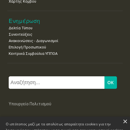
Χάρτης Κόμβου
Ενημέρωση
Δελτία Τύπου
Συνεντεύξεις
Ανακοινώσεις - Διαγωνισμοί
Επιλογή Προσωπικού
Κεντρικά Συμβούλια ΥΠΠΟΑ
Υπουργείο Πολιτισμού
×
Μπουμπουλίνας 20-22, 106 82 Αθήνα
Ο ιστότοπος μαζί με τα απολύτως απαραίτητα cookies για την
Τηλ: +30 2131322100, 2131322421
mail: grplk@culture.gr