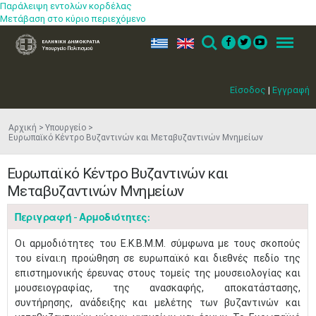
Παράλειψη εντολών κορδέλας
Μετάβαση στο κύριο περιεχόμενο
ελ
en
Search
Menu
Είσοδος
|
Εγγραφή
Αρχική
Υπουργείο
Ευρωπαϊκό Κέντρο Βυζαντινών και Μεταβυζαντινών Μνημείων
Ευρωπαϊκό Κέντρο Βυζαντινών και
Μεταβυζαντινών Μνημείων
Περιγραφή - Αρμοδιότητες:
Οι αρμοδιότητες του Ε.Κ.Β.Μ.Μ. σύμφωνα με τους σκοπούς
του είναι:η προώθηση σε ευρωπαϊκό και διεθνές πεδίο της
επιστημονικής έρευνας στους τομείς της μουσειολογίας και
μουσειογραφίας, της ανασκαφής, αποκατάστασης,
συντήρησης, ανάδειξης και μελέτης των βυζαντινών και