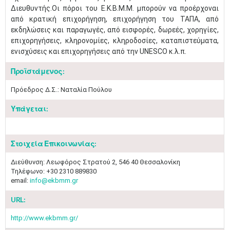
Διευθυντής.Οι πόροι του Ε.Κ.Β.Μ.Μ. μπορούν να προέρχοναι
από κρατική επιχορήγηση, επιχορήγηση του ΤΑΠΑ, από
εκδηλώσεις και παραγωγές, από εισφορές, δωρεές, χορηγίες,
επιχορηγήσεις, κληρονομίες, κληροδοσίες, καταπιστεύματα,
ενισχύσεις και επιχορηγήσεις από την UNESCO κ.λ.π.
Προϊστάμενος:
Πρόεδρος Δ.Σ.: Ναταλία Πούλου
Υπάγεται:
Στοιχεία Επικοινωνίας:
Διεύθυνση: Λεωφόρος Στρατού 2, 546 40 Θεσσαλονίκη
Τηλέφωνο: +30 2310 889830
email:
info@ekbmm.gr
URL:
Μαϊ
1
2
http://www.ekbmm.gr/
•
•