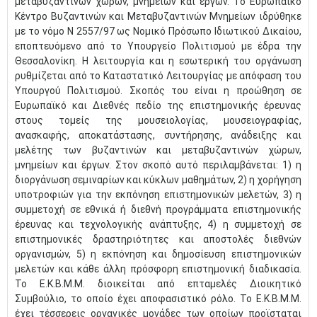
μεταβυζαντινών χώρων, μνημείων και έργων. Το Ευρωπαϊκό
Κέντρο Βυζαντινών και Μεταβυζαντινών Μνημείων ιδρύθηκε
με το νόμο Ν 2557/97 ως Νομικό Πρόσωπο Ιδιωτικού Δικαίου,
εποπτευόμενο από το Υπουργείο Πολιτισμού με έδρα την
Θεσσαλονίκη. Η λειτουργία και η εσωτερική του οργάνωση
ρυθμίζεται από το Καταστατικό Λειτουργίας με απόφαση του
Υπουργού Πολιτισμού. Σκοπός του είναι η προώθηση σε
Ευρωπαϊκό και Διεθνές πεδίο της επιστημονικής έρευνας
στους τομείς της μουσειολογίας, μουσειογραφίας,
ανασκαφής, αποκατάστασης, συντήρησης, ανάδειξης και
μελέτης των βυζαντινών και μεταβυζαντινών χώρων,
μνημείων και έργων. Στον σκοπό αυτό περιλαμβάνεται: 1) η
διοργάνωση σεμιναρίων και κύκλων μαθημάτων, 2) η χορήγηση
υποτροφιών για την εκπόνηση επιστημονικών μελετών, 3) η
συμμετοχή σε εθνικά ή διεθνή προγράμματα επιστημονικής
έρευνας και τεχνολογικής ανάπτυξης, 4) η συμμετοχή σε
επιστημονικές δραστηριότητες και αποστολές διεθνών
οργανισμών, 5) η εκπόνηση και δημοσίευση επιστημονικών
μελετών και κάθε άλλη πρόσφορη επιστημονική διαδικασία.
Το Ε.Κ.Β.Μ.Μ. διοικείται από επταμελές Διοικητικό
Συμβούλιο, το οποίο έχει αποφασιστικό ρόλο. Το Ε.Κ.Β.Μ.Μ.
έχει τέσσερεις οργανικές μονάδες των οποίων προϊσταται