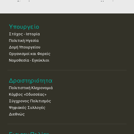
Biennale
Μουσείων
18
19
20
21
22
23
24
Βενετίας
•
•
•
•
•
•
•
25
26
27
28
29
30
31
Υπουργείο
•
•
•
•
•
•
•
Στόχος - Ιστορία
Πολιτική Ηγεσία
Δομή Υπουργείου
Οργανισμοί και Φορείς
Νομοθεσία - Εγκύκλιοι
Δραστηριότητα
Πολιτιστική Κληρονομιά
Κόμβος «Οδυσσέας»
Σύγχρονος Πολιτισμός
Ψηφιακές Συλλογές
Διεθνώς