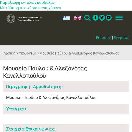
Παράλειψη εντολών κορδέλας
Μετάβαση στο κύριο περιεχόμενο
ελ
en
Search
Menu
Είσοδος
|
Εγγραφή
Αρχική
Υπουργείο
Μουσείο Παύλου & Αλεξάνδρας Κανελλοπούλου
Μουσείο Παύλου & Αλεξάνδρας
Κανελλοπούλου
Περιγραφή - Αρμοδιότητες:
​Μουσείο Παύλου & Αλεξάνδρας Κανελλοπούλου​
Υπάγεται:
Στοιχεία Επικοινωνίας: