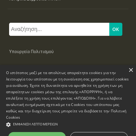
Υπουργείο Πολιτισμού
×
Μπουμπουλίνας 20-22, 106 82 Αθήνα
Ο ιστότοπος μαζί με τα απολύτως απαραίτητα cookies για την
Τηλ: +30 2131322100, 2131322421
mail: grplk@culture.gr
λειτουργία του ιστότοπου με τη συναίνεση σας χρησιμοποιεί cookies
για ανάλυση. Έχετε τη δυνατότητα να αρνηθείτε τη χρήση των μη
απαραίτητων cookies μέσω της επιλογής «ΑΠΟΡΡΙΨΗ», ή να
επιλέξετε τη χρήση τους επιλέγοντας «ΑΠΟΔΟΧΗ». Για να λάβετε
αναλυτική ενημέρωση σχετικά με τα Cookies του ιστότοπου μας
καθώς και την διαχείριση τους μπορείτε να διαβάσετε την
Πολιτική
Πνευματικά Δικαιώματα © 1995-2026 Υπουργείο Πολιτισμού
Cookies
ΕΜΦΆΝΙΣΗ ΛΕΠΤΟΜΕΡΕΙΏΝ
Πληροφορίες Ιστοσελίδας
Δήλωση Προσβασιμότητας