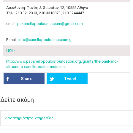
Διεύθυνση: Πανός & Θεωρίας 12, 10555 Αθήνα
Τηλ.: 210 3212313, 210 3318873 ,210 3244447
email:
pakanellopouloumuseum@gmail.com
E-mail:
info@canellopoulosmuseum.gr
URL:
http://www.pacanellopoulosfoundation.org/grants/the-paul-and-
alexandra-canellopoulos-museum
Share
Tweet
Δείτε ακόμη​​
Ιουν
1
2
3
4
5
6
•
•
•
•
•
•
Δραστηρ​ιότ​​ητα ​Υπηρεσίας
7
8
9
10
11
12
13
•
•
•
•
•
•
•