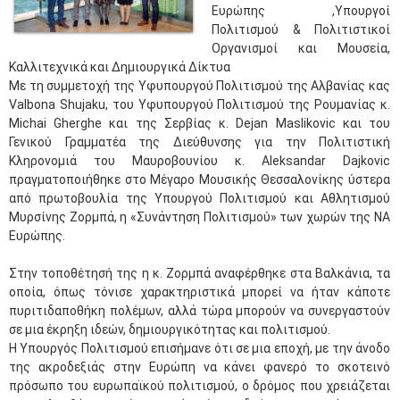
Ευρώπης ,Υπουργοί
Πολιτισμού & Πολιτιστικοί
Οργανισμοί και Μουσεία,
Καλλιτεχνικά και Δημιουργικά Δίκτυα
Με τη συμμετοχή της Υφυπουργού Πολιτισμού της Αλβανίας κας
Valbona Shujaku, του Υφυπουργού Πολιτισμού της Ρουμανίας κ.
Michai Gherghe και της Σερβίας κ. Dejan Maslikovic και του
Γενικού Γραμματέα της Διεύθυνσης για την Πολιτιστική
Κληρονομιά του Μαυροβουνίου κ. Aleksandar Dajkovic
πραγματοποιήθηκε στο Μέγαρο Μουσικής Θεσσαλονίκης ύστερα
από πρωτοβουλία της Υπουργού Πολιτισμού και Αθλητισμού
Μυρσίνης Ζορμπά, η «Συνάντηση Πολιτισμού» των χωρών της ΝΑ
Ευρώπης.
Στην τοποθέτησή της η κ. Ζορμπά αναφέρθηκε στα Βαλκάνια, τα
οποία, όπως τόνισε χαρακτηριστικά μπορεί να ήταν κάποτε
πυριτιδαποθήκη πολέμων, αλλά τώρα μπορούν να συνεργαστούν
σε μια έκρηξη ιδεών, δημιουργικότητας και πολιτισμού.
Η Υπουργός Πολιτισμού επισήμανε ότι σε μια εποχή, με την άνοδο
της ακροδεξιάς στην Ευρώπη να κάνει φανερό το σκοτεινό
πρόσωπο του ευρωπαϊκού πολιτισμού, ο δρόμος που χρειάζεται