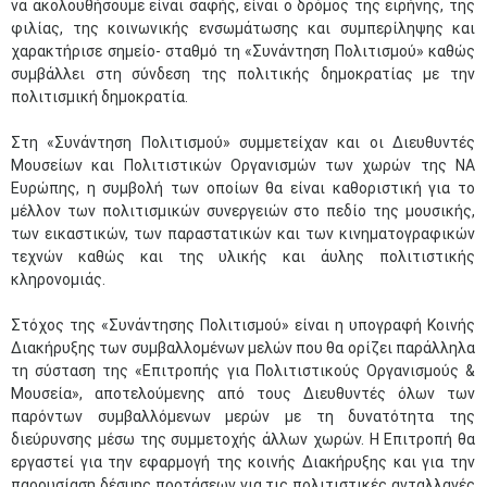
να ακολουθήσουμε είναι σαφής, είναι ο δρόμος της ειρήνης, της
φιλίας, της κοινωνικής ενσωμάτωσης και συμπερίληψης και
χαρακτήρισε σημείο- σταθμό τη «Συνάντηση Πολιτισμού» καθώς
συμβάλλει στη σύνδεση της πολιτικής δημοκρατίας με την
πολιτισμική δημοκρατία.
Στη «Συνάντηση Πολιτισμού» συμμετείχαν και οι Διευθυντές
Μουσείων και Πολιτιστικών Οργανισμών των χωρών της ΝΑ
Ευρώπης, η συμβολή των οποίων θα είναι καθοριστική για το
μέλλον των πολιτισμικών συνεργειών στο πεδίο της μουσικής,
των εικαστικών, των παραστατικών και των κινηματογραφικών
τεχνών καθώς και της υλικής και άυλης πολιτιστικής
κληρονομιάς.
Στόχος της «Συνάντησης Πολιτισμού» είναι η υπογραφή Κοινής
Διακήρυξης των συμβαλλομένων μελών που θα ορίζει παράλληλα
τη σύσταση της «Επιτροπής για Πολιτιστικούς Οργανισμούς &
Μουσεία», αποτελούμενης από τους Διευθυντές όλων των
παρόντων συμβαλλόμενων μερών με τη δυνατότητα της
διεύρυνσης μέσω της συμμετοχής άλλων χωρών. Η Επιτροπή θα
εργαστεί για την εφαρμογή της κοινής Διακήρυξης και για την
παρουσίαση δέσμης προτάσεων για τις πολιτιστικές ανταλλαγές