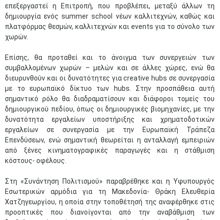
επεξεργαστεί η Επιτροπή, που προβλέπει, μεταξύ άλλων τη
δημιουργία ενός summer school νέων καλλιτεχνών, καθώς και
πλατφόρμας θεσμών, καλλιτεχνών και events για το σύνολο των
χωρών.
Επίσης, θα προταθεί και το άνοιγμα των συνεργειών των
συμβαλλομένων χωρών – μελών και σε άλλες χώρες, ενώ θα
διευρυνθούν και οι δυνατότητες για creative hubs σε συνεργασία
με το ευρωπαϊκό δίκτυο των hubs. Στην προσπάθεια αυτή
σημαντικό ρόλο θα διαδραματίσουν και διάφοροι τομείς του
δημιουργικού πεδίου, όπως οι δημιουργικές βιομηχανίες, με την
δυνατότητα εργαλείων υποστήριξης και χρηματοδοτικών
εργαλείων σε συνεργασία με την Ευρωπαϊκή Τράπεζα
Επενδύσεων, ενώ σημαντική θεωρείται η ανταλλαγή εμπειριών
από ξένες κινηματογραφικές παραγωγές και η στάθμιση
κόστους- οφέλους.
Στη «Συνάντηση Πολιτισμού» παραβρέθηκε και η Υφυπουργός
Εσωτερικών αρμόδια για τη Μακεδονία- Θράκη Ελευθερία
Χατζηγεωργίου, η οποία στην τοποθέτησή της αναφέρθηκε στις
προοπτικές που διανοίγονται από την αναβάθμιση των