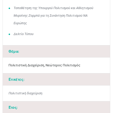
Τοποθέτηση της Υπουργού Πολιτισμού και Αθλητισμού
Μυρσίνης Ζορμπά για τη Συνάντηση Πολιτισμού ΝΑ
Μαϊ
1
2
•
•
Ευρώπης
3
4
5
6
7
8
9
Δελτίο Τύπου
•
•
•
•
•
•
•
10
11
12
13
14
15
16
•
•
•
•
•
•
•
Θέμα:
17
18
19
20
21
22
23
•
•
•
•
•
•
•
•
•
•
•
•
•
Πολιτιστική Διαχείριση, Νεώτερος Πολιτισμός
24
25
26
27
28
29
30
•
•
•
•
•
•
•
Ετικέτες:
31
Ιουν
1
2
3
4
5
6
•
•
•
•
•
•
•
Πολιτιστική διαχείριση
7
8
9
10
11
12
13
•
•
•
•
•
•
•
Έτος: