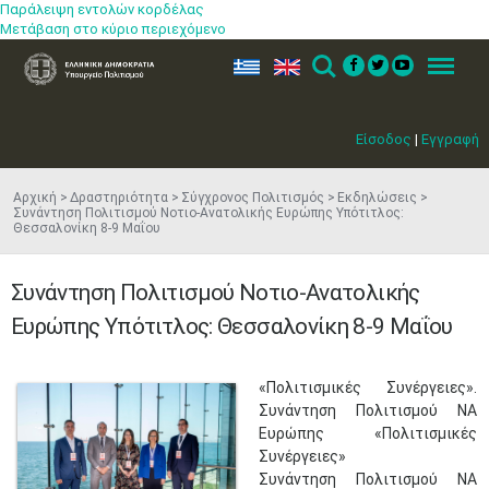
Παράλειψη εντολών κορδέλας
Μετάβαση στο κύριο περιεχόμενο
ελ
en
Search
Menu
Είσοδος
|
Εγγραφή
Αρχική
Δραστηριότητα
Σύγχρονος Πολιτισμός
Εκδηλώσεις
Συνάντηση Πολιτισμού Νοτιο-Ανατολικής Ευρώπης Υπότιτλος:
Θεσσαλονίκη 8-9 Μαΐου
Συνάντηση Πολιτισμού Νοτιο-Ανατολικής
Ευρώπης Υπότιτλος: Θεσσαλονίκη 8-9 Μαΐου
«Πολιτισμικές Συνέργειες».
Συνάντηση Πολιτισμού ΝΑ
Ευρώπης ​«Πολιτισμικές
Συνέργειες»
Συνάντηση Πολιτισμού ΝΑ