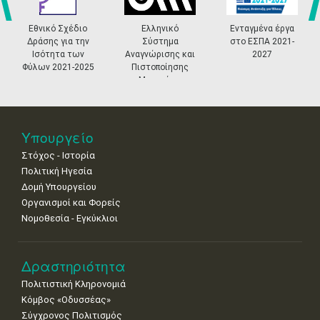
4
5
6
7
8
9
10
•
•
•
•
•
•
•
prev
ne
κό Σχέδιο
Ελληνικό
Ενταγμένα έργα
«Πολιτι
ς για την
Σύστημα
στο ΕΣΠΑ 2021-
Masterp
11
12
13
14
15
16
17
ητα των
Αναγνώρισης και
2027
•
•
•
•
•
•
•
2021-2025
Πιστοποίησης
Μουσείων
18
19
20
21
22
23
24
•
•
•
•
•
•
•
25
26
27
28
29
30
31
Υπουργείο
•
•
•
•
•
•
•
Στόχος - Ιστορία
Πολιτική Ηγεσία
Δομή Υπουργείου
Οργανισμοί και Φορείς
Νομοθεσία - Εγκύκλιοι
Δραστηριότητα
Πολιτιστική Κληρονομιά
Κόμβος «Οδυσσέας»
Σύγχρονος Πολιτισμός