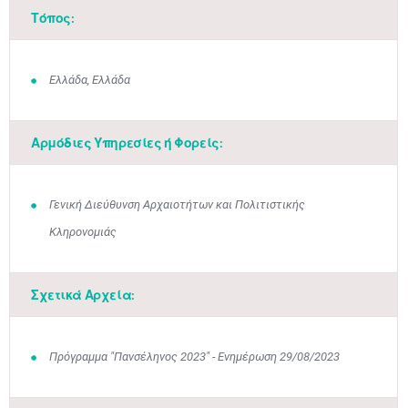
Τόπος:
Ελλάδα, Ελλάδα
Αρμόδιες Υπηρεσίες ή Φορείς:
Γενική Διεύθυνση Αρχαιοτήτων και Πολιτιστικής
Κληρονομιάς
Σχετικά Αρχεία:
Ιουν
1
2
3
4
5
6
•
•
•
•
•
•
7
8
9
10
11
12
13
Πρόγραμμα "Πανσέληνος 2023" - Ενημέρωση 29/08/2023
•
•
•
•
•
•
•
14
15
16
17
18
19
20