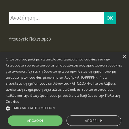
Υπουργείο Πολιτισμού
×
Μπουμπουλίνας 20-22, 106 82 Αθήνα
Ο ιστότοπος μαζί με τα απολύτως απαραίτητα cookies για την
Τηλ: +30 2131322100, 2131322421
mail: grplk@culture.gr
λειτουργία του ιστότοπου με τη συναίνεση σας χρησιμοποιεί cookies
για ανάλυση. Έχετε τη δυνατότητα να αρνηθείτε τη χρήση των μη
απαραίτητων cookies μέσω της επιλογής «ΑΠΟΡΡΙΨΗ», ή να
επιλέξετε τη χρήση τους επιλέγοντας «ΑΠΟΔΟΧΗ». Για να λάβετε
αναλυτική ενημέρωση σχετικά με τα Cookies του ιστότοπου μας
καθώς και την διαχείριση τους μπορείτε να διαβάσετε την
Πολιτική
Πνευματικά Δικαιώματα © 1995-2026 Υπουργείο Πολιτισμού
Cookies
ΕΜΦΆΝΙΣΗ ΛΕΠΤΟΜΕΡΕΙΏΝ
Πληροφορίες Ιστοσελίδας
Δήλωση Προσβασιμότητας
ΑΠΟΔΟΧΉ
ΑΠΌΡΡΙΨΗ