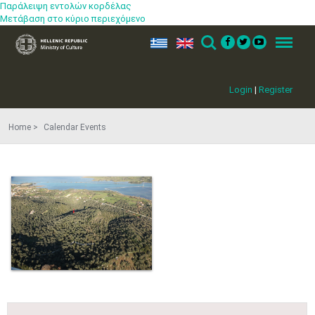
Παράλειψη εντολών κορδέλας
Μετάβαση στο κύριο περιεχόμενο
ελ
en
Search
Menu
Login
|
Register
Home
Calendar Events