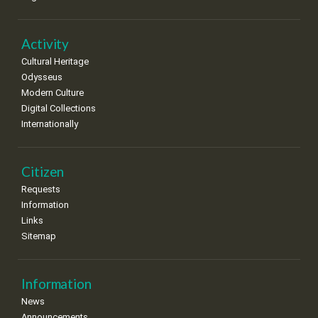
•
•
•
•
•
•
•
22
23
24
25
26
27
28
•
•
•
•
•
•
•
Activity
Cultural Heritage
29
30
Odysseus
•
•
Modern Culture
Digital Collections
Internationally
Citizen
Requests
Information
Links
Sitemap
Information
News
Announcements