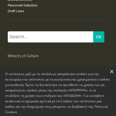
Personnel Selection
Draft Laws
Ministry of Culture
×
Mpoumpoulinas 20-22 Str, 106 82 Athens
Ο ιστότοπος μαζί με τα απολύτως απαραίτητα cookies για την
Tel: +30 2131322100, 2131322421
mail: grplk@culture.gr
λειτουργία του ιστότοπου με τη συναίνεση σας χρησιμοποιεί cookies
για ανάλυση. Έχετε τη δυνατότητα να αρνηθείτε τη χρήση των μη
απαραίτητων cookies μέσω της επιλογής «ΑΠΟΡΡΙΨΗ», ή να
επιλέξετε τη χρήση τους επιλέγοντας «ΑΠΟΔΟΧΗ». Για να λάβετε
αναλυτική ενημέρωση σχετικά με τα Cookies του ιστότοπου μας
καθώς και την διαχείριση τους μπορείτε να διαβάσετε την
Πολιτική
Copyrights © 1995-2026 Ministry of Culture
Website Information
Cookies