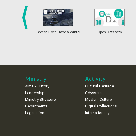
prev
Greece Does Have a Winter
Open Datasets
Ministry
Activity
Aims - History
Cultural Heritage
Leadership
Odysseus
Ministry Structure
Modern Culture
Departments
Digital Collections
Legislation
Internationally