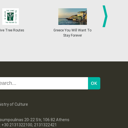
27
28
29
30
Oct
1
2
3
•
•
•
•
•
•
•
4
5
6
7
8
9
10
•
•
•
•
•
•
•
next
ive Tree Routes
Greece You Will Want To
Greekend
Stay Forever
11
12
13
14
15
16
17
•
•
•
•
•
•
•
18
19
20
21
22
23
24
•
•
•
•
•
•
•
25
26
27
28
29
30
31
•
•
•
•
•
•
•
istry of Culture
oumpoulinas 20-22 Str, 106 82 Athens
l: +30 2131322100, 2131322421