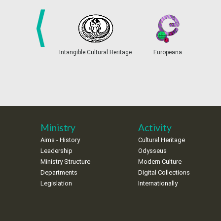
prev
Intangible Cultural Heritage
Europeana
Ministry
Activity
Aims - History
Cultural Heritage
Leadership
Odysseus
Ministry Structure
Modern Culture
Departments
Digital Collections
Legislation
Internationally