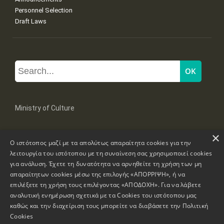
Personnel Selection
Draft Laws
Ministry of Culture
×
Mpoumpoulinas 20-22 Str, 106 82 Athens
Ο ιστότοπος μαζί με τα απολύτως απαραίτητα cookies για την
Tel: +30 2131322100, 2131322421
mail: grplk@culture.gr
λειτουργία του ιστότοπου με τη συναίνεση σας χρησιμοποιεί cookies
για ανάλυση. Έχετε τη δυνατότητα να αρνηθείτε τη χρήση των μη
απαραίτητων cookies μέσω της επιλογής «ΑΠΟΡΡΙΨΗ», ή να
επιλέξετε τη χρήση τους επιλέγοντας «ΑΠΟΔΟΧΗ». Για να λάβετε
αναλυτική ενημέρωση σχετικά με τα Cookies του ιστότοπου μας
καθώς και την διαχείριση τους μπορείτε να διαβάσετε την
Πολιτική
Copyrights © 1995-2026 Ministry of Culture
Website Information
Cookies