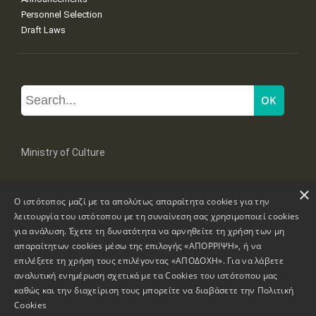
Personnel Selection
Draft Laws
Ministry of Culture
×
Mpoumpoulinas 20-22 Str, 106 82 Athens
Ο ιστότοπος μαζί με τα απολύτως απαραίτητα cookies για την
Tel: +30 2131322100, 2131322421
mail: grplk@culture.gr
λειτουργία του ιστότοπου με τη συναίνεση σας χρησιμοποιεί cookies
για ανάλυση. Έχετε τη δυνατότητα να αρνηθείτε τη χρήση των μη
απαραίτητων cookies μέσω της επιλογής «ΑΠΟΡΡΙΨΗ», ή να
επιλέξετε τη χρήση τους επιλέγοντας «ΑΠΟΔΟΧΗ». Για να λάβετε
αναλυτική ενημέρωση σχετικά με τα Cookies του ιστότοπου μας
καθώς και την διαχείριση τους μπορείτε να διαβάσετε την
Πολιτική
Copyrights © 1995-2026 Ministry of Culture
Website Information
Cookies