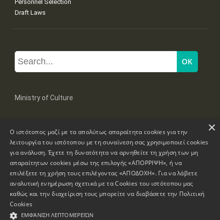
Personnel Selection
Draft Laws
Ministry of Culture
×
Mpoumpoulinas 20-22 Str, 106 82 Athens
Ο ιστότοπος μαζί με τα απολύτως απαραίτητα cookies για την
Tel: +30 2131322100, 2131322421
λειτουργία του ιστότοπου με τη συναίνεση σας χρησιμοποιεί cookies
mail: grplk@culture.gr
για ανάλυση. Έχετε τη δυνατότητα να αρνηθείτε τη χρήση των μη
απαραίτητων cookies μέσω της επιλογής «ΑΠΟΡΡΙΨΗ», ή να
επιλέξετε τη χρήση τους επιλέγοντας «ΑΠΟΔΟΧΗ». Για να λάβετε
αναλυτική ενημέρωση σχετικά με τα Cookies του ιστότοπου μας
καθώς και την διαχείριση τους μπορείτε να διαβάσετε την
Πολιτική
Copyrights © 1995-2026 Ministry of Culture
Website Information
Cookies
ΕΜΦΆΝΙΣΗ ΛΕΠΤΟΜΕΡΕΙΏΝ