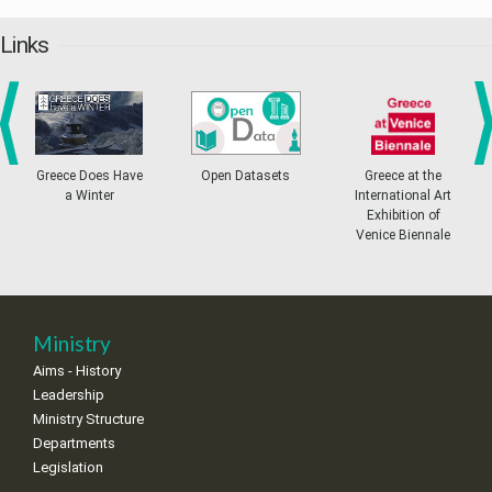
Links
prev
ne
Greece Does Have
Open Datasets
Greece at the
a Winter
International Art
Exhibition of
Venice Biennale
Ministry
Aims - History
Leadership
Ministry Structure
Departments
Legislation