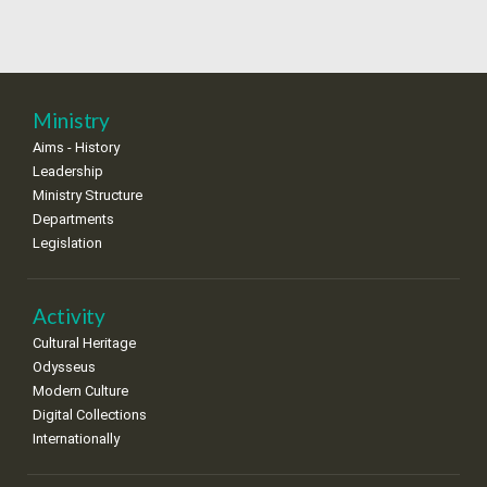
•
•
•
•
•
•
•
4
5
6
7
8
9
10
•
•
•
•
•
•
•
11
12
13
14
15
16
17
Ministry
•
•
•
•
•
•
•
Aims - History
Leadership
18
19
20
21
22
23
24
•
•
•
•
•
•
•
Ministry Structure
Departments
25
26
27
28
29
30
31
Legislation
•
•
•
•
•
•
•
Activity
Cultural Heritage
Odysseus
Modern Culture
Digital Collections
Internationally