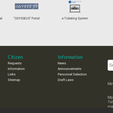
al
"ODYSSEUS" Portal
e-Ticketing System
Citizen
Information
Requests
News
Information
Announcements
Links
Personnel Selection
Sitemap
Draft Laws
Min
Mp
Te
mai