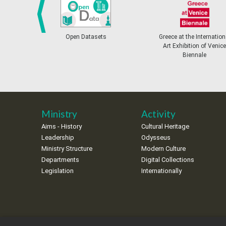
Open Datasets
Greece at the Internation
prev
Art Exhibition of Venice
Biennale
Ministry
Activity
Aims - History
Cultural Heritage
Leadership
Odysseus
Ministry Structure
Modern Culture
Departments
Digital Collections
Legislation
Internationally