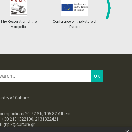
27
28
29
30
Oct
1
2
3
•
•
•
•
•
•
•
The Restoration of the
Conference on the Future of
The retur
next
4
5
6
7
8
9
10
Acropolis
Europe
Parthenon
•
•
•
•
•
•
•
11
12
13
14
15
16
17
•
•
•
•
•
•
•
18
19
20
21
22
23
24
•
•
•
•
•
•
•
25
26
27
28
29
30
31
•
•
•
•
•
•
•
istry of Culture
oumpoulinas 20-22 Str, 106 82 Athens
l: +30 2131322100, 2131322421
l: grplk@culture.gr
×