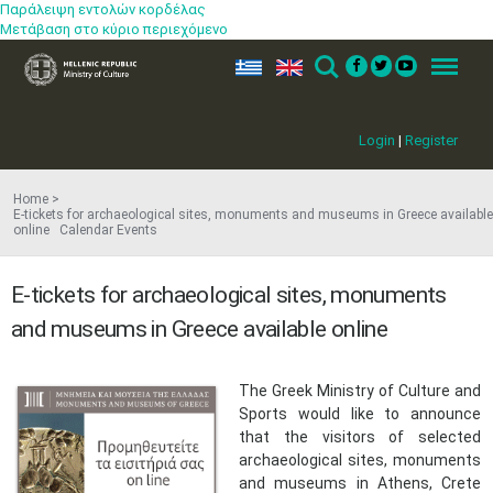
Παράλειψη εντολών κορδέλας
Μετάβαση στο κύριο περιεχόμενο
ελ
en
Search
Menu
Login
|
Register
Home
E-tickets for archaeological sites, monuments and museums in Greece available
online Calendar Events
E-tickets for archaeological sites, monuments
and museums in Greece available online
​The Greek Ministry of Culture and
Sports would like to announce
that the visitors of selected
archaeological sites, monuments
and museums in Athens, Crete