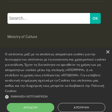
Ministry of Culture
×
Mpoumpoulinas 20-22 Str, 106 82 Athens
Ο ιστότοπος μαζί με τα απολύτως απαραίτητα cookies για την
Tel: +30 2131322100, 2131322421
mail: grplk@culture.gr
λειτουργία του ιστότοπου με τη συναίνεση σας χρησιμοποιεί cookies
για ανάλυση. Έχετε τη δυνατότητα να αρνηθείτε τη χρήση των μη
απαραίτητων cookies μέσω της επιλογής «ΑΠΟΡΡΙΨΗ», ή να
επιλέξετε τη χρήση τους επιλέγοντας «ΑΠΟΔΟΧΗ». Για να λάβετε
αναλυτική ενημέρωση σχετικά με τα Cookies του ιστότοπου μας
καθώς και την διαχείριση τους μπορείτε να διαβάσετε την
Πολιτική
Copyrights © 1995-2026 Ministry of Culture
Website Information
Cookies
ΕΜΦΆΝΙΣΗ ΛΕΠΤΟΜΕΡΕΙΏΝ
Accessibility Declaration
ΑΠΟΔΟΧΉ
ΑΠΌΡΡΙΨΗ