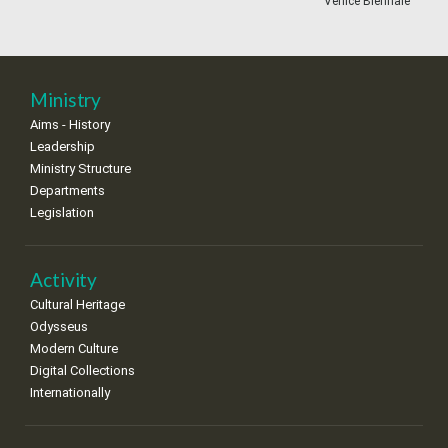
Venice Biennale
18
19
20
21
22
23
24
•
•
•
•
•
•
•
25
26
27
28
29
30
31
Ministry
•
•
•
•
•
•
•
Aims - History
Leadership
Ministry Structure
Departments
Legislation
Activity
Cultural Heritage
Odysseus
Modern Culture
Digital Collections
Internationally