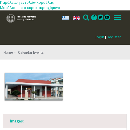
Παράλειψη εντολών κορδέλας
Μετάβαση στο κύριο περιεχόμενο
ελ
en
Search
Menu
Login
|
Register
Home
Calendar Events
Images:
May
1
2
•
•