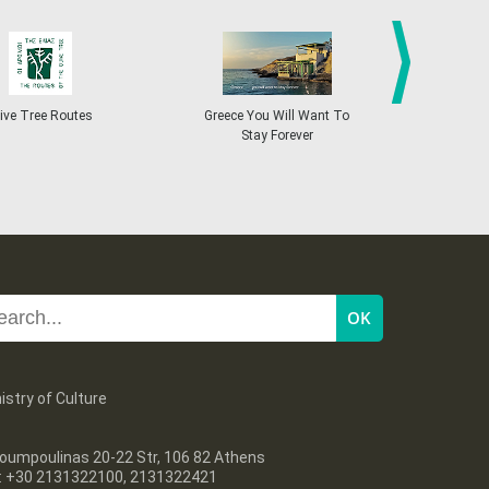
4
5
6
7
8
9
10
•
•
•
•
•
•
•
11
12
13
14
15
16
17
•
•
•
•
•
•
•
next
ive Tree Routes
Greece You Will Want To
Greekend
Stay Forever
18
19
20
21
22
23
24
•
•
•
•
•
•
•
25
26
27
28
29
30
31
•
•
•
•
•
•
•
Nov
1
2
3
4
5
6
7
•
•
•
•
•
•
•
8
9
10
11
12
13
14
•
•
•
•
•
•
•
15
16
17
18
19
20
21
istry of Culture
•
•
•
•
•
•
•
22
23
24
25
26
27
28
oumpoulinas 20-22 Str, 106 82 Athens
•
•
•
•
•
•
•
l: +30 2131322100, 2131322421