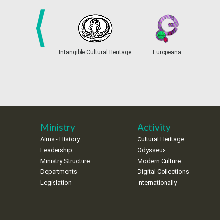
prev
Intangible Cultural Heritage
Europeana
Ministry
Activity
Aims - History
Cultural Heritage
Leadership
Odysseus
Ministry Structure
Modern Culture
Departments
Digital Collections
Legislation
Internationally