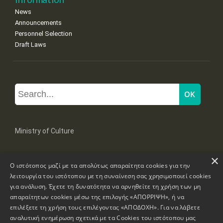
News
Announcements
Personnel Selection
Draft Laws
Ministry of Culture
×
Mpoumpoulinas 20-22 Str, 106 82 Athens
Ο ιστότοπος μαζί με τα απολύτως απαραίτητα cookies για την
Tel: +30 2131322100, 2131322421
mail: grplk@culture.gr
λειτουργία του ιστότοπου με τη συναίνεση σας χρησιμοποιεί cookies
για ανάλυση. Έχετε τη δυνατότητα να αρνηθείτε τη χρήση των μη
απαραίτητων cookies μέσω της επιλογής «ΑΠΟΡΡΙΨΗ», ή να
επιλέξετε τη χρήση τους επιλέγοντας «ΑΠΟΔΟΧΗ». Για να λάβετε
αναλυτική ενημέρωση σχετικά με τα Cookies του ιστότοπου μας