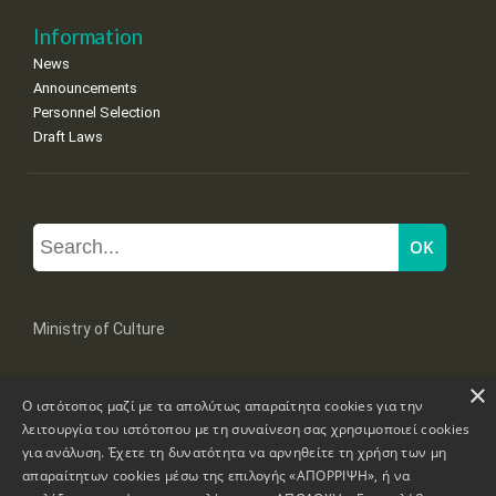
Information
News
Announcements
Personnel Selection
Draft Laws
Ministry of Culture
×
Mpoumpoulinas 20-22 Str, 106 82 Athens
Ο ιστότοπος μαζί με τα απολύτως απαραίτητα cookies για την
Tel: +30 2131322100, 2131322421
mail: grplk@culture.gr
λειτουργία του ιστότοπου με τη συναίνεση σας χρησιμοποιεί cookies
για ανάλυση. Έχετε τη δυνατότητα να αρνηθείτε τη χρήση των μη
απαραίτητων cookies μέσω της επιλογής «ΑΠΟΡΡΙΨΗ», ή να