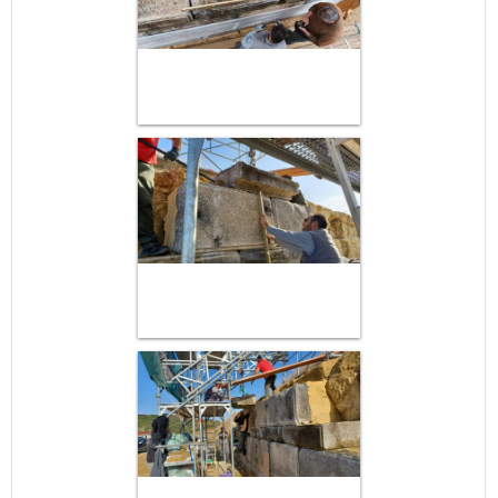
May
1
2
•
•
3
4
5
6
7
8
9
•
•
•
•
•
•
•
10
11
12
13
14
15
16
•
•
•
•
•
•
•