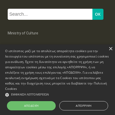
Ministry of Culture
×
Mpoumpoulinas 20-22 Str, 106 82 Athens
Ο ιστότοπος μαζί με τα απολύτως απαραίτητα cookies για την
Tel: +30 2131322100, 2131322421
mail: grplk@culture.gr
λειτουργία του ιστότοπου με τη συναίνεση σας χρησιμοποιεί cookies
για ανάλυση. Έχετε τη δυνατότητα να αρνηθείτε τη χρήση των μη
απαραίτητων cookies μέσω της επιλογής «ΑΠΟΡΡΙΨΗ», ή να
επιλέξετε τη χρήση τους επιλέγοντας «ΑΠΟΔΟΧΗ». Για να λάβετε
αναλυτική ενημέρωση σχετικά με τα Cookies του ιστότοπου μας
καθώς και την διαχείριση τους μπορείτε να διαβάσετε την
Πολιτική
Copyrights © 1995-2026 Ministry of Culture
Website Information
Cookies
ΕΜΦΆΝΙΣΗ ΛΕΠΤΟΜΕΡΕΙΏΝ
Accessibility Declaration
ΑΠΟΔΟΧΉ
ΑΠΌΡΡΙΨΗ