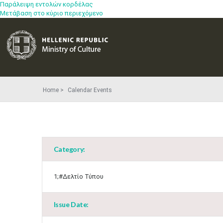
Παράλειψη εντολών κορδέλας
Μετάβαση στο κύριο περιεχόμενο
Home
Calendar Events
Category:
1;#Δελτίο Τύπου
Issue Date: