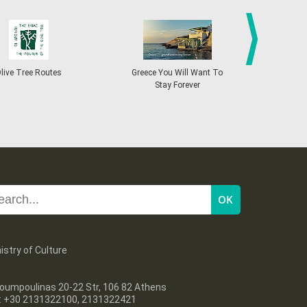
27
28
29
30
Oct
1
2
3
•
•
•
•
•
•
•
4
5
6
7
8
9
10
•
•
•
•
•
•
•
next
ive Tree Routes
Greece You Will Want To
Greekend
Stay Forever
11
12
13
14
15
16
17
•
•
•
•
•
•
•
18
19
20
21
22
23
24
•
•
•
•
•
•
•
25
26
27
28
29
30
31
•
•
•
•
•
•
•
istry of Culture
oumpoulinas 20-22 Str, 106 82 Athens
l: +30 2131322100, 2131322421