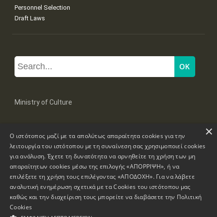
Personnel Selection
Draft Laws
Ministry of Culture
×
Mpoumpoulinas 20-22 Str, 106 82 Athens
Ο ιστότοπος μαζί με τα απολύτως απαραίτητα cookies για την
Tel: +30 2131322100, 2131322421
mail: grplk@culture.gr
λειτουργία του ιστότοπου με τη συναίνεση σας χρησιμοποιεί cookies
για ανάλυση. Έχετε τη δυνατότητα να αρνηθείτε τη χρήση των μη
απαραίτητων cookies μέσω της επιλογής «ΑΠΟΡΡΙΨΗ», ή να
επιλέξετε τη χρήση τους επιλέγοντας «ΑΠΟΔΟΧΗ». Για να λάβετε
αναλυτική ενημέρωση σχετικά με τα Cookies του ιστότοπου μας
καθώς και την διαχείριση τους μπορείτε να διαβάσετε την
Πολιτική
Copyrights © 1995-2026 Ministry of Culture
Website Information
Cookies