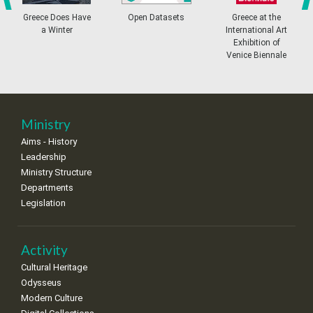
4
5
6
7
8
9
10
•
•
•
•
•
•
•
prev
ne
Greece Does Have
Open Datasets
Greece at the
a Winter
International Art
11
12
13
14
15
16
17
Exhibition of
•
•
•
•
•
•
•
Venice Biennale
18
19
20
21
22
23
24
•
•
•
•
•
•
•
25
26
27
28
29
30
31
Ministry
•
•
•
•
•
•
•
Aims - History
Leadership
Ministry Structure
Departments
Legislation
Activity
Cultural Heritage
Odysseus
Modern Culture