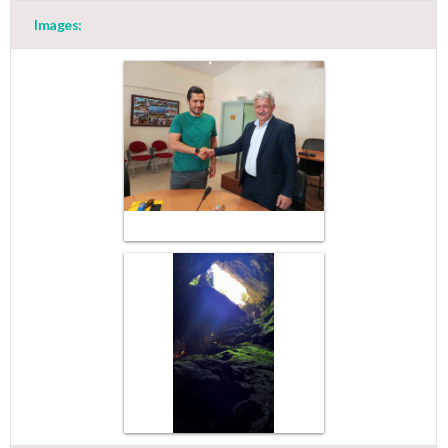
Images:
May
1
2
•
•
3
4
5
6
7
8
9
•
•
•
•
•
•
•
10
11
12
13
14
15
16
•
•
•
•
•
•
•
17
18
19
20
21
22
23
•
•
•
•
•
•
•
•
•
•