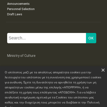
Announcements
Personnel Selection
Draft Laws
Ministry of Culture
×
Mpoumpoulinas 20-22 Str, 106 82 Athens
Ο ιστότοπος μαζί με τα απολύτως απαραίτητα cookies για την
Tel: +30 2131322100, 2131322421
λειτουργία του ιστότοπου με τη συναίνεση σας χρησιμοποιεί cookies
mail: grplk@culture.gr
για ανάλυση. Έχετε τη δυνατότητα να αρνηθείτε τη χρήση των μη
απαραίτητων cookies μέσω της επιλογής «ΑΠΟΡΡΙΨΗ», ή να
επιλέξετε τη χρήση τους επιλέγοντας «ΑΠΟΔΟΧΗ». Για να λάβετε
αναλυτική ενημέρωση σχετικά με τα Cookies του ιστότοπου μας
καθώς και την διαχείριση τους μπορείτε να διαβάσετε την
Πολιτική
Copyrights © 1995-2026 Ministry of Culture
Website Information