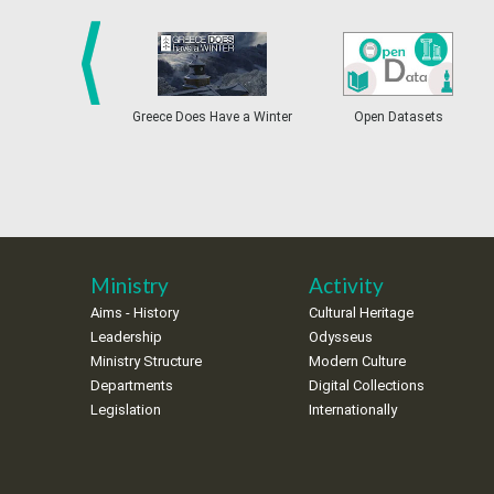
prev
Greece Does Have a Winter
Open Datasets
Ministry
Activity
Aims - History
Cultural Heritage
Leadership
Odysseus
Ministry Structure
Modern Culture
Departments
Digital Collections
Legislation
Internationally