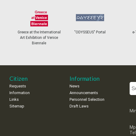
Greece at the International
"ODYSSEUS" Portal
e-
Art Exhibition of Venice
Biennale
Citizen
Information
Requests
News
Information
Announcements
Links
Personnel Selection
Sitemap
Draft Laws
Min
Mp
Te