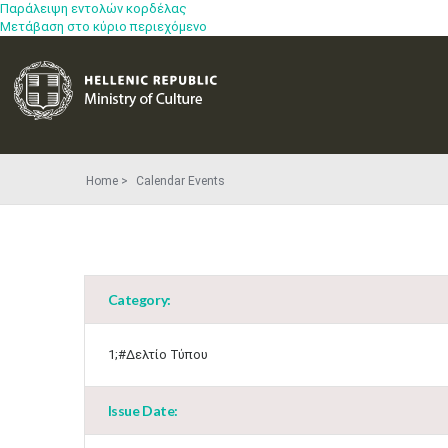
Παράλειψη εντολών κορδέλας
Μετάβαση στο κύριο περιεχόμενο
Home
Calendar Events
Category:
1;#Δελτίο Τύπου
Issue Date: