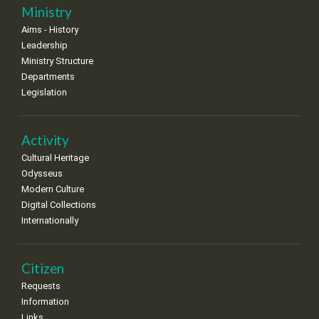
25
26
27
28
29
30
31
Ministry
•
•
•
•
•
•
•
Aims - History
Leadership
Ministry Structure
Departments
Legislation
Activity
Cultural Heritage
Odysseus
Modern Culture
Digital Collections
Internationally
Citizen
Requests
Information
Links