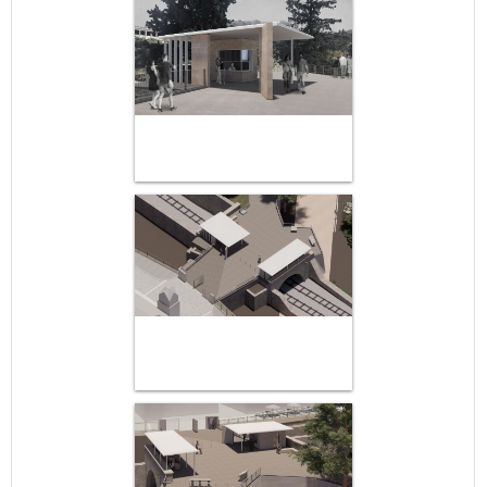
May
1
2
•
•
3
4
5
6
7
8
9
•
•
•
•
•
•
•