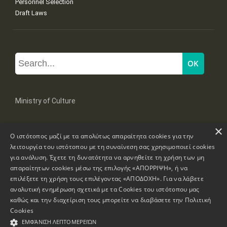
Personnel Selection
Draft Laws
Ministry of Culture
×
Mpoumpoulinas 20-22 Str, 106 82 Athens
Ο ιστότοπος μαζί με τα απολύτως απαραίτητα cookies για την
Tel: +30 2131322100, 2131322421
mail: grplk@culture.gr
λειτουργία του ιστότοπου με τη συναίνεση σας χρησιμοποιεί cookies
για ανάλυση. Έχετε τη δυνατότητα να αρνηθείτε τη χρήση των μη
απαραίτητων cookies μέσω της επιλογής «ΑΠΟΡΡΙΨΗ», ή να
επιλέξετε τη χρήση τους επιλέγοντας «ΑΠΟΔΟΧΗ». Για να λάβετε
αναλυτική ενημέρωση σχετικά με τα Cookies του ιστότοπου μας
καθώς και την διαχείριση τους μπορείτε να διαβάσετε την
Πολιτική
Copyrights © 1995-2026 Ministry of Culture
Website Information
Cookies
ΕΜΦΆΝΙΣΗ ΛΕΠΤΟΜΕΡΕΙΏΝ