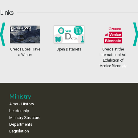
20
21
22
23
24
25
26
•
•
•
•
•
•
•
Links
27
28
29
30
Oct
1
2
3
•
•
•
•
•
•
•
4
5
6
7
8
9
10
•
•
•
•
•
•
•
prev
ne
Greece Does Have
Open Datasets
Greece at the
a Winter
International Art
11
12
13
14
15
16
17
Exhibition of
•
•
•
•
•
•
•
Venice Biennale
18
19
20
21
22
23
24
•
•
•
•
•
•
•
25
26
27
28
29
30
31
Ministry
•
•
•
•
•
•
•
Aims - History
Leadership
Ministry Structure
Departments
Legislation