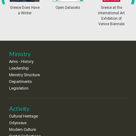
4
5
6
7
8
9
10
•
•
•
•
•
•
•
prev
ne
Greece Does Have
Open Datasets
Greece at the
a Winter
International Art
11
12
13
14
15
16
17
Exhibition of
•
•
•
•
•
•
•
Venice Biennale
18
19
20
21
22
23
24
•
•
•
•
•
•
•
25
26
27
28
29
30
31
Ministry
•
•
•
•
•
•
•
Aims - History
Leadership
Ministry Structure
Departments
Legislation
Activity
Cultural Heritage
Odysseus
Modern Culture