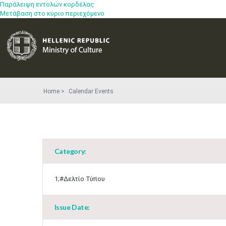
Παράλειψη εντολών κορδέλας
Μετάβαση στο κύριο περιεχόμενο
Home
Calendar Events
Category:
1;#Δελτίο Τύπου
Issue Date: