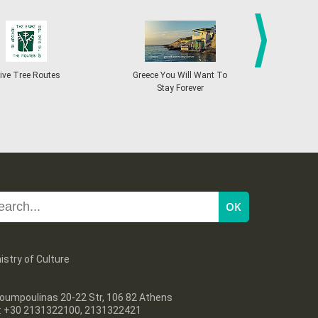
27
28
29
30
Oct
1
2
3
•
•
•
•
•
•
•
4
5
6
7
8
9
10
•
•
•
•
•
•
•
next
ive Tree Routes
Greece You Will Want To
Greekend
Stay Forever
11
12
13
14
15
16
17
•
•
•
•
•
•
•
18
19
20
21
22
23
24
•
•
•
•
•
•
•
25
26
27
28
29
30
31
•
•
•
•
•
•
•
istry of Culture
oumpoulinas 20-22 Str, 106 82 Athens
l: +30 2131322100, 2131322421