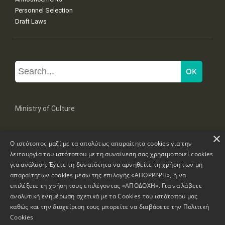
Personnel Selection
Draft Laws
Ministry of Culture
×
Mpoumpoulinas 20-22 Str, 106 82 Athens
Ο ιστότοπος μαζί με τα απολύτως απαραίτητα cookies για την
Tel: +30 2131322100, 2131322421
mail: grplk@culture.gr
λειτουργία του ιστότοπου με τη συναίνεση σας χρησιμοποιεί cookies
για ανάλυση. Έχετε τη δυνατότητα να αρνηθείτε τη χρήση των μη
απαραίτητων cookies μέσω της επιλογής «ΑΠΟΡΡΙΨΗ», ή να
επιλέξετε τη χρήση τους επιλέγοντας «ΑΠΟΔΟΧΗ». Για να λάβετε
αναλυτική ενημέρωση σχετικά με τα Cookies του ιστότοπου μας
καθώς και την διαχείριση τους μπορείτε να διαβάσετε την
Πολιτική
Copyrights © 1995-2026 Ministry of Culture
Website Information
Cookies