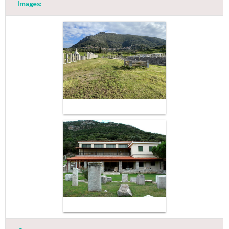
Images:
Jun
1
2
3
4
5
6