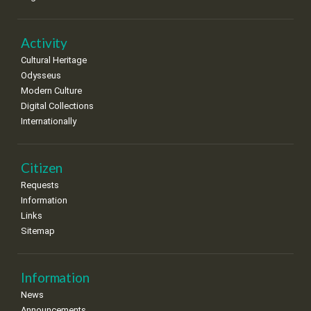
•
•
•
•
•
•
•
22
23
24
25
26
27
28
•
•
•
•
•
•
•
Activity
Cultural Heritage
29
30
Odysseus
•
•
Modern Culture
Digital Collections
Internationally
Citizen
Requests
Information
Links
Sitemap
Information
News
Announcements