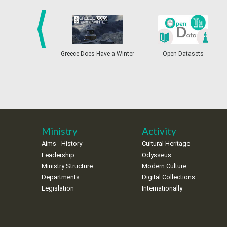
prev
Greece Does Have a Winter
Open Datasets
Ministry
Activity
Aims - History
Cultural Heritage
Leadership
Odysseus
Ministry Structure
Modern Culture
Departments
Digital Collections
Legislation
Internationally