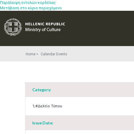
Παράλειψη εντολών κορδέλας
Μετάβαση στο κύριο περιεχόμενο
Home
Calendar Events
Category:
1;#Δελτίο Τύπου
Issue Date: