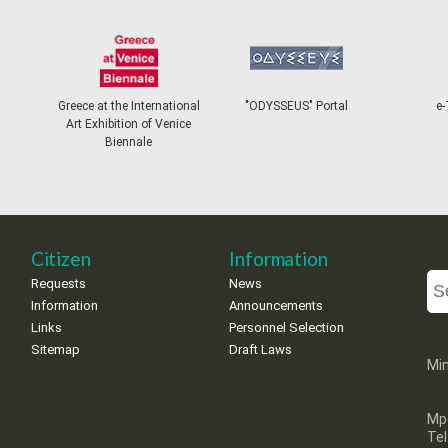
Greece at the International
"ODYSSEUS" Portal
e-
Art Exhibition of Venice
Biennale
Citizen
Information
Requests
News
Information
Announcements
Links
Personnel Selection
Sitemap
Draft Laws
Min
Mp
Te