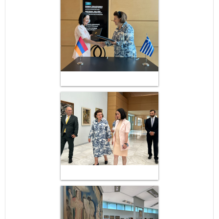
May
1
2
•
•
3
4
5
6
7
8
9
•
•
•
•
•
•
•