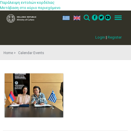
Παράλειψη εντολών κορδέλας
Μετάβαση στο κύριο περιεχόμενο
ελ
en
Search
Menu
Login
|
Register
Home
Calendar Events