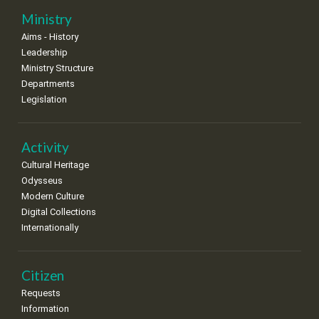
25
26
27
28
29
30
31
Ministry
•
•
•
•
•
•
•
Aims - History
Leadership
Ministry Structure
Departments
Legislation
Activity
Cultural Heritage
Odysseus
Modern Culture
Digital Collections
Internationally
Citizen
Requests
Information