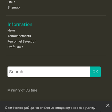
Links
Sitemap
Information
News
Announcements
Personnel Selection
Draft Laws
Ministry of Culture
×
Mpoumpoulinas 20-22 Str, 106 82 Athens
Ο ιστότοπος μαζί με τα απολύτως απαραίτητα cookies για την
Tel: +30 2131322100, 2131322421