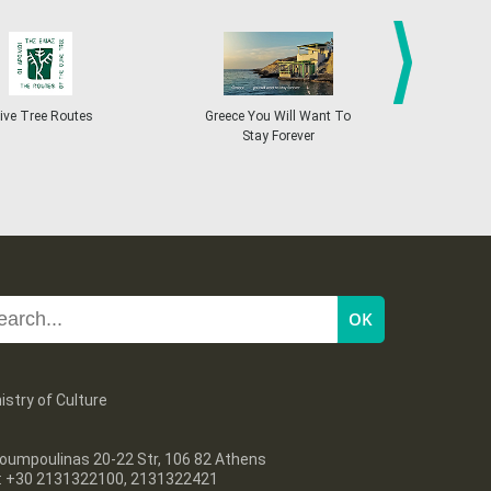
27
28
29
30
Oct
1
2
3
•
•
•
•
•
•
•
4
5
6
7
8
9
10
•
•
•
•
•
•
•
next
ive Tree Routes
Greece You Will Want To
Greekend
Stay Forever
11
12
13
14
15
16
17
•
•
•
•
•
•
•
18
19
20
21
22
23
24
•
•
•
•
•
•
•
25
26
27
28
29
30
31
•
•
•
•
•
•
•
istry of Culture
oumpoulinas 20-22 Str, 106 82 Athens
l: +30 2131322100, 2131322421