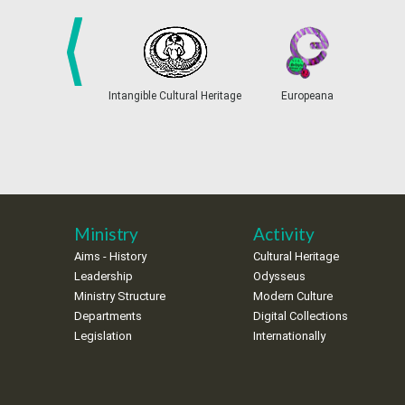
prev
Intangible Cultural Heritage
Europeana
Ministry
Activity
Aims - History
Cultural Heritage
Leadership
Odysseus
Ministry Structure
Modern Culture
Departments
Digital Collections
Legislation
Internationally