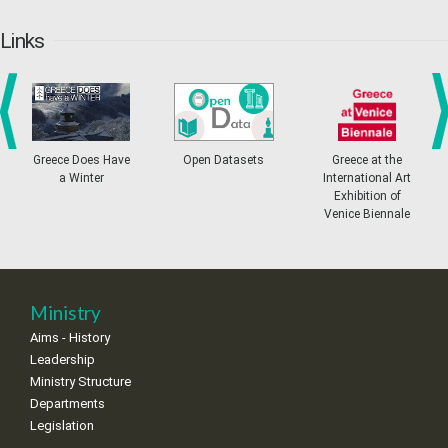
20
21
22
23
24
25
26
•
•
•
•
•
•
•
Links
27
28
29
30
Oct
1
2
3
•
•
•
•
•
•
•
4
5
6
7
8
9
10
•
•
•
•
•
•
•
prev
ne
Greece Does Have
Open Datasets
Greece at the
a Winter
International Art
11
12
13
14
15
16
17
Exhibition of
•
•
•
•
•
•
•
Venice Biennale
18
19
20
21
22
23
24
•
•
•
•
•
•
•
25
26
27
28
29
30
31
Ministry
•
•
•
•
•
•
•
Aims - History
Leadership
Ministry Structure
Departments
Legislation