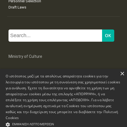
Personnel Selection
Draft Laws
Ministry of Culture
×
Mpoumpoulinas 20-22 Str, 106 82 Athens
Ο ιστότοπος μαζί με τα απολύτως απαραίτητα cookies για την
Tel: +30 2131322100, 2131322421
mail: grplk@culture.gr
λειτουργία του ιστότοπου με τη συναίνεση σας χρησιμοποιεί cookies
για ανάλυση. Έχετε τη δυνατότητα να αρνηθείτε τη χρήση των μη
απαραίτητων cookies μέσω της επιλογής «ΑΠΟΡΡΙΨΗ», ή να
επιλέξετε τη χρήση τους επιλέγοντας «ΑΠΟΔΟΧΗ». Για να λάβετε
αναλυτική ενημέρωση σχετικά με τα Cookies του ιστότοπου μας
καθώς και την διαχείριση τους μπορείτε να διαβάσετε την
Πολιτική
Copyrights © 1995-2026 Ministry of Culture
Website Information
Cookies
ΕΜΦΆΝΙΣΗ ΛΕΠΤΟΜΕΡΕΙΏΝ