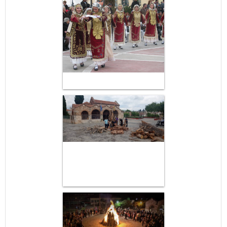
May
1
2
•
•
3
4
5
6
7
8
9
•
•
•
•
•
•
•