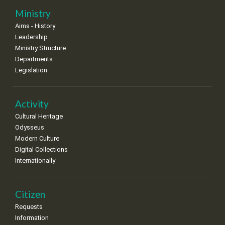
25
26
27
28
29
30
31
Ministry
•
•
•
•
•
•
•
Aims - History
Leadership
Ministry Structure
Departments
Legislation
Activity
Cultural Heritage
Odysseus
Modern Culture
Digital Collections
Internationally
Citizen
Requests
Information