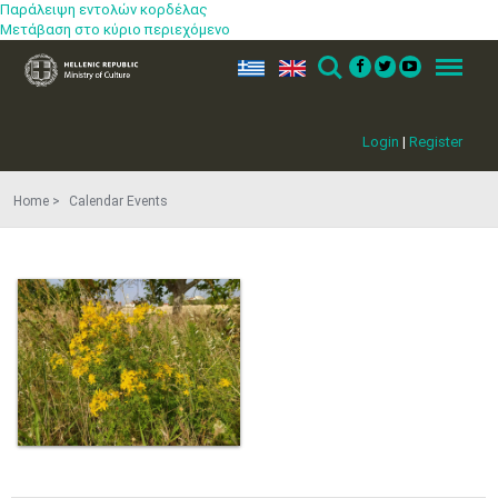
Παράλειψη εντολών κορδέλας
Μετάβαση στο κύριο περιεχόμενο
ελ
en
Search
Menu
Login
|
Register
Home
Calendar Events