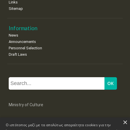
Links
Sitemap
Information
News
Announcements
Personnel Selection
Draft Laws
Ministry of Culture
×
Mpoumpoulinas 20-22 Str, 106 82 Athens
Ο ιστότοπος μαζί με τα απολύτως απαραίτητα cookies για την
Tel: +30 2131322100, 2131322421